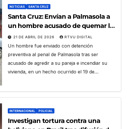
NOTICIAS
SANTA CRUZ
Santa Cruz: Envían a Palmasola a
un hombre acusado de quemar la
vivienda de su pareja en Yapacaní
21 DE ABRIL DE 2026
RTVU DIGITAL
Un hombre fue enviado con detención
preventiva al penal de Palmasola tras ser
acusado de agredir a su pareja e incendiar su
vivienda, en un hecho ocurrido el 19 de…
INTERNACIONAL
POLICIAL
Investigan tortura contra una