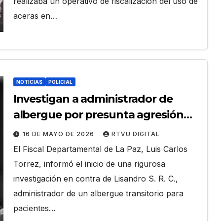
realizaba un operativo de fiscalización del uso de
aceras en…
NOTICIAS
POLICIAL
Investigan a administrador de
albergue por presunta agresión
sexual a una niña con cáncer
16 DE MAYO DE 2026
RTVU DIGITAL
​El Fiscal Departamental de La Paz, Luis Carlos
Torrez, informó el inicio de una rigurosa
investigación en contra de Lisandro S. R. C.,
administrador de un albergue transitorio para
pacientes…