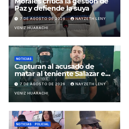
Morales critica la gestión de
Paz y defiende la suya
7 DE AGOSTO DE 2026
NAYZETH LENY
VENIZ HUARACHI
NOTICIAS
Capturan al acusado de
matar al teniente Salazar en
San Matías
7 DE AGOSTO DE 2026
NAYZETH LENY
VENIZ HUARACHI
NOTICIAS
POLICIAL