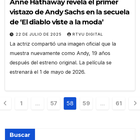
Anne Hathaway revela el primer
vistazo de Andy Sachs en la secuela
de ‘El diablo viste a la moda’
22 DE JULIO DE 2025
RTVU DIGITAL
La actriz compartió una imagen oficial que la
muestra nuevamente como Andy, 19 años
después del estreno original. La película se
estrenará el 1 de mayo de 2026.
Paginación
1
…
57
58
59
…
61
de
entradas
Buscar