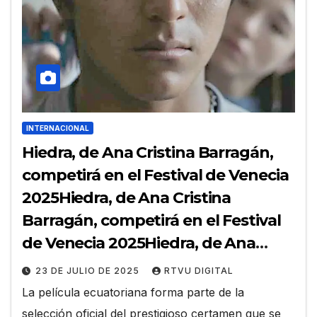
INTERNACIONAL
Hiedra, de Ana Cristina Barragán,
competirá en el Festival de Venecia
2025Hiedra, de Ana Cristina
Barragán, competirá en el Festival
de Venecia 2025Hiedra, de Ana
Cristina Barragán, competirá en el
23 DE JULIO DE 2025
RTVU DIGITAL
Festival de Venecia 2025
La película ecuatoriana forma parte de la
selección oficial del prestigioso certamen que se