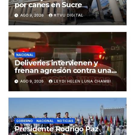
por canes en Sucre
AGO 9, 2026
RTVU DIGITAL
NACIONAL
Deliveries intervienen y
frenan agresión contra una
mujer en Santa Cruz
AGO 9, 2026
LEYDI HELEN LUNA CHAMBI
GOBIERNO
NACIONAL
NOTICIAS
Presidente Rodrigo Paz