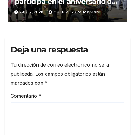
participa en el aniversario de
las Fuerzas Armadas
AGO 7, 2026
YULISA COPA MAMANI
Deja una respuesta
Tu dirección de correo electrónico no será
publicada.
Los campos obligatorios están
marcados con
*
Comentario
*