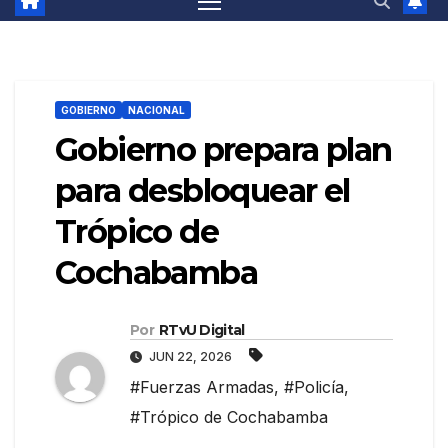
GOBIERNO
NACIONAL
Gobierno prepara plan
para desbloquear el
Trópico de
Cochabamba
Por
RTvU Digital
JUN 22, 2026
#Fuerzas Armadas
,
#Policía
,
#Trópico de Cochabamba