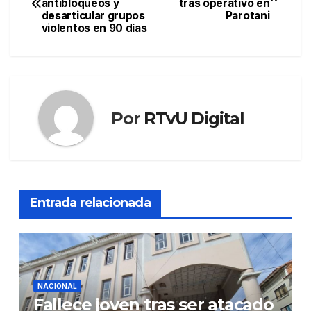
antibloqueos y
tras operativo en
de
desarticular grupos
Parotani
violentos en 90 días
entradas
Por
RTvU Digital
Entrada relacionada
NACIONAL
Fallece joven tras ser atacado