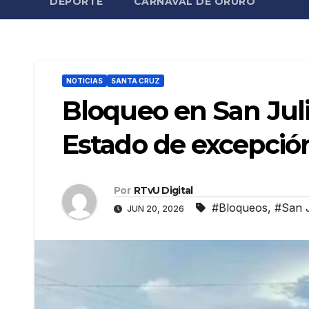
DEPORTE
CARNAVAL DE ORURO
NOTICIAS
SANTA CRUZ
Bloqueo en San Juli
Estado de excepció
Por
RTvU Digital
#Bloqueos
,
#San J
JUN 20, 2026