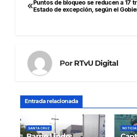
Puntos de bloqueo se reducen a 17 tr
Navegación
Estado de excepción, según el Gobie
de
entradas
Por
RTvU Digital
Entrada relacionada
SANTA CRUZ
NOTICIA
Barrio Lindo:
Capt