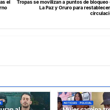
as el
Tropas se movilizan a puntos de bloqueo
rno
La Paz y Oruro para restablecer
circulac
S
NOTICIAS
POLICIAL
uran al
Mujer camina tr