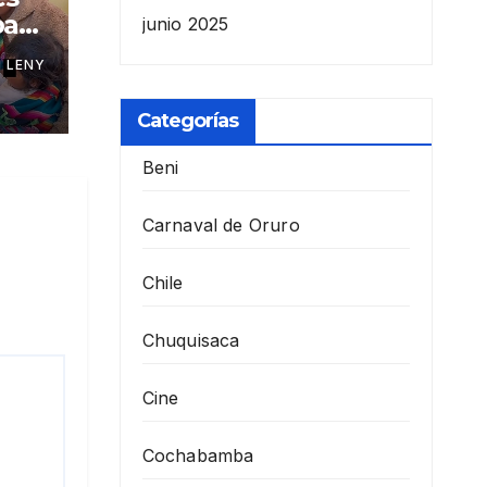
par
junio 2025
n
 LENY
Categorías
Beni
Carnaval de Oruro
Chile
Chuquisaca
Cine
Cochabamba