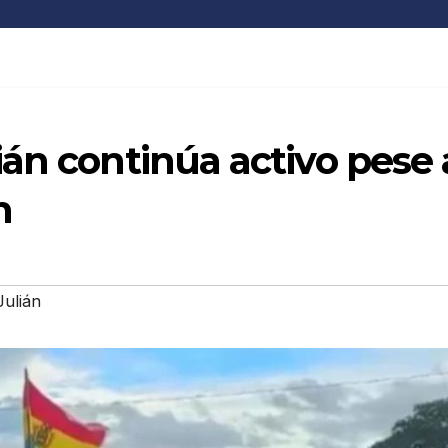
án continúa activo pese 
n
ulián