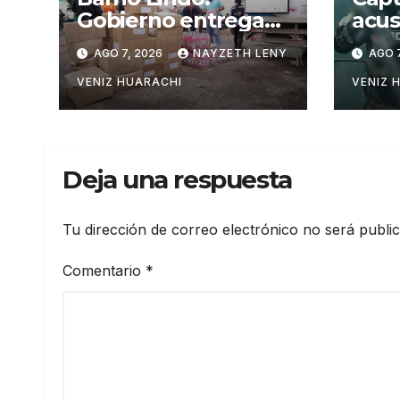
Gobierno entrega
acus
Bs 100.000 en
al t
AGO 7, 2026
NAYZETH LENY
AGO 7
insumos para
en S
afectados
VENIZ HUARACHI
VENIZ 
Deja una respuesta
Tu dirección de correo electrónico no será publi
Comentario
*