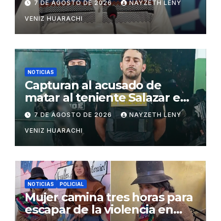
7 DE AGOSTO DE 2026
NAYZETH LENY
VENIZ HUARACHI
NOTICIAS
Capturan al acusado de
matar al teniente Salazar en
San Matías
7 DE AGOSTO DE 2026
NAYZETH LENY
VENIZ HUARACHI
NOTICIAS
POLICIAL
Mujer camina tres horas para
escapar de la violencia en