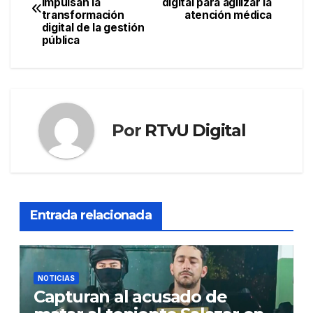
impulsan la
digital para agilizar la
de
transformación
atención médica
digital de la gestión
entradas
pública
Por
RTvU Digital
Entrada relacionada
NOTICIAS
Capturan al acusado de