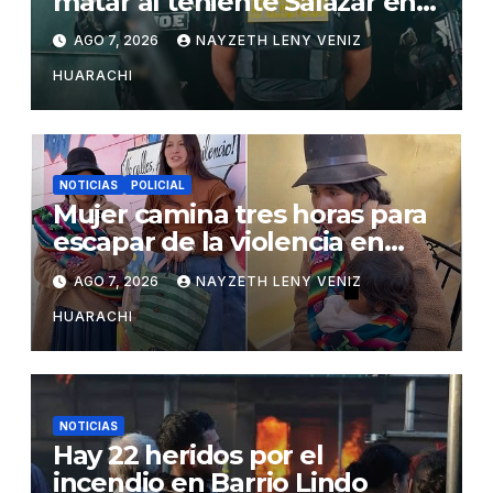
matar al teniente Salazar en
San Matías
AGO 7, 2026
NAYZETH LENY VENIZ
HUARACHI
NOTICIAS
POLICIAL
Mujer camina tres horas para
escapar de la violencia en
Potosí
AGO 7, 2026
NAYZETH LENY VENIZ
HUARACHI
NOTICIAS
Hay 22 heridos por el
incendio en Barrio Lindo