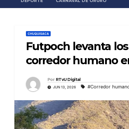
DEPORTE
CARNAVAL DE ORURO
CHUQUISACA
Futpoch levanta los
corredor humano e
Por
RTvU Digital
#Corredor human
JUN 13, 2026