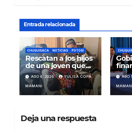
Entrada relacionada
CHUQUISACA
NOTICIAS
POTOSÍ
CHUQUI
Rescatan a los hijos
Gobi
de una joven que
fina
escapó de la
tres
AGO 6, 2026
YULISA COPA
AGO 
violencia en el norte
estr
de Potosí
Chu
MAMANI
MAMAN
Deja una respuesta