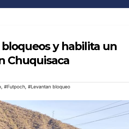
 bloqueos y habilita un
n Chuquisaca
o
,
#Futpoch
,
#Levantan bloqueo