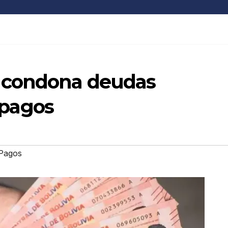
 condona deudas
a pagos
Pagos