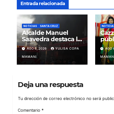
Entrada relacionada
NOTICIAS
SANTA CRUZ
NOTICIA
Alcalde Manuel
Cazz
Saavedra destaca la
públ
solidaridad durante
inte
AGO 6, 2026
YULISA COPA
AGO 
la emergencia en
“Mu
Barrio Lindo
en s
MAMANI
MAMAN
Sant
Deja una respuesta
Tu dirección de correo electrónico no será publi
Comentario
*