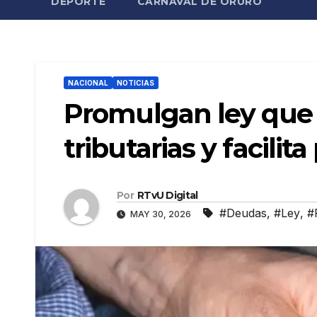
DEPORTE
CARNAVAL DE ORURO
NACIONAL
NOTICIAS
Promulgan ley que
tributarias y facilit
Por
RTvU Digital
#Deudas
,
#Ley
,
#
MAY 30, 2026