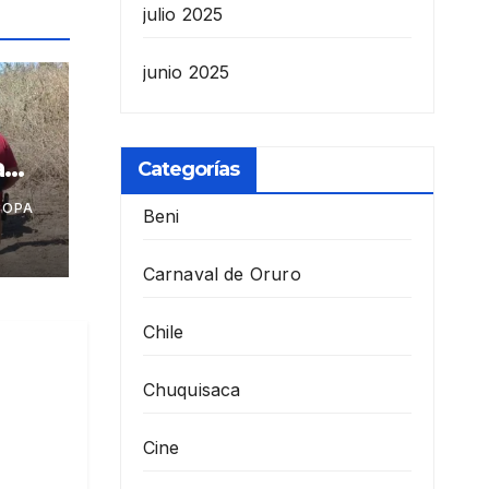
julio 2025
junio 2025
a
Categorías
COPA
Beni
azar
t
Carnaval de Oruro
Chile
Chuquisaca
Cine