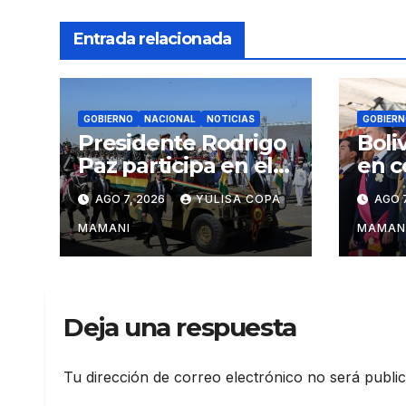
Entrada relacionada
GOBIERNO
NACIONAL
NOTICIAS
GOBIERN
Presidente Rodrigo
Boli
Paz participa en el
en c
aniversario de las
regi
AGO 7, 2026
YULISA COPA
AGO 7
Fuerzas Armadas
cárt
narc
MAMANI
MAMAN
Deja una respuesta
Tu dirección de correo electrónico no será publi