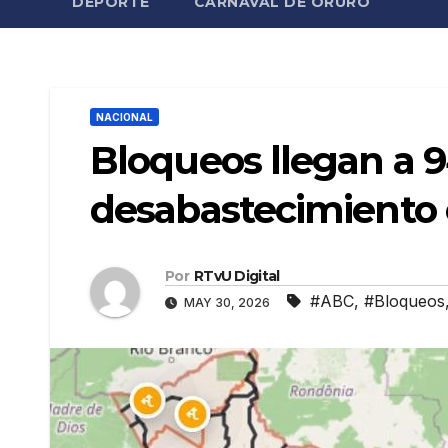
DEPORTE
CARNAVAL DE ORURO
NACIONAL
Bloqueos llegan a 9
desabastecimiento 
Por
RTvU Digital
#ABC
,
#Bloqueos
MAY 30, 2026