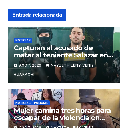
Entrada relacionada
NOTICIAS
Capturan al acusado de
matar al teniente Salazar en
San Matías
AGO 7, 2026
NAYZETH LENY VENIZ
HUARACHI
NOTICIAS
POLICIAL
Mujer camina tres horas para
escapar de la violencia en
Potosí
AGO 7, 2026
NAYZETH LENY VENIZ