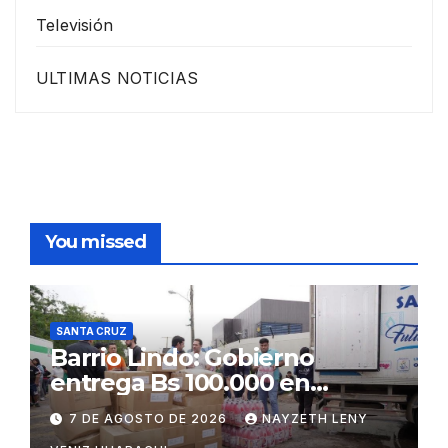
Televisión
ULTIMAS NOTICIAS
You missed
SANTA CRUZ
Barrio Lindo: Gobierno
entrega Bs 100.000 en
insumos para afectados
7 DE AGOSTO DE 2026
NAYZETH LENY