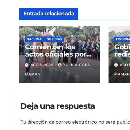
Entrada relacionada
NACIONAL
NOTICIAS
ECONOM
Comienzan los
Gobi
actos oficiales por
redi
los 201 años de la
con 
AGO 6, 2026
YULISA COPA
AGO 
independencia de
efic
Bolivia
esfu
MAMANI
MAMAN
Deja una respuesta
Tu dirección de correo electrónico no será publi