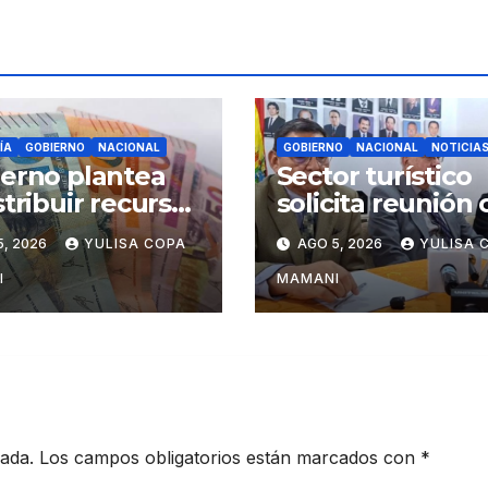
ÍA
GOBIERNO
NACIONAL
GOBIERNO
NACIONAL
NOTICIA
erno plantea
Sector turístico
stribuir recursos
solicita reunión
criterios de
Rodrigo Paz tras
5, 2026
YULISA COPA
AGO 5, 2026
YULISA 
iencia y
cambios en la
erzo fiscal
administración d
I
MAMANI
turismo
cada.
Los campos obligatorios están marcados con
*