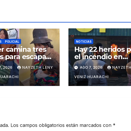
S
POLICIAL
NOTICIAS
r camina tres
Hay 22 heridos p
s para escapar
el incendio en
a violencia en
Barrio Lindo
, 2026
NAYZETH LENY
AGO 7, 2026
NAYZETH
sí
HUARACHI
VENIZ HUARACHI
cada.
Los campos obligatorios están marcados con
*