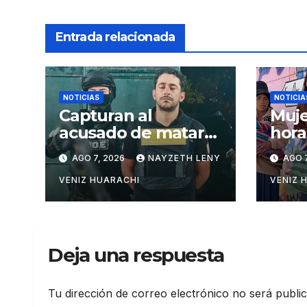
Entrada relacionada
NOTICIAS
NOTICIA
Capturan al
Muje
acusado de matar
hora
al teniente Salazar
de l
AGO 7, 2026
NAYZETH LENY
AGO 7
en San Matías
Poto
VENIZ HUARACHI
VENIZ 
Deja una respuesta
Tu dirección de correo electrónico no será publi