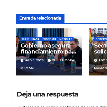
Entrada relacionada
CHUQUISACA
ECONOMÍA
NOTICIAS
GOBIERN
Gobierno asegura
Sect
financiamiento para
soli
tres proyectos
Rodr
AGO 5, 2026
YULISA COPA
AGO 
estratégicos de
camb
Chuquisaca
admi
MAMANI
MAMAN
turi
Deja una respuesta