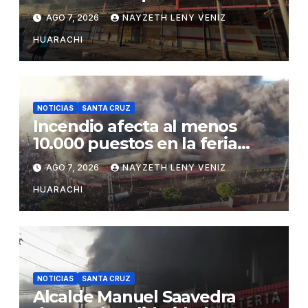
inutilizable
AGO 7, 2026
NAYZETH LENY VENIZ
HUARACHI
NOTICIAS
SANTA CRUZ
Incendio afecta al menos
10.000 puestos en la feria
Barrio Lindo
AGO 7, 2026
NAYZETH LENY VENIZ
HUARACHI
NOTICIAS
SANTA CRUZ
Alcalde Manuel Saavedra