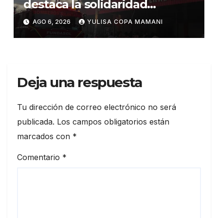
destaca la solidaridad
durante la emergencia en
AGO 6, 2026
YULISA COPA MAMANI
Barrio Lindo
Deja una respuesta
Tu dirección de correo electrónico no será
publicada.
Los campos obligatorios están
marcados con
*
Comentario
*