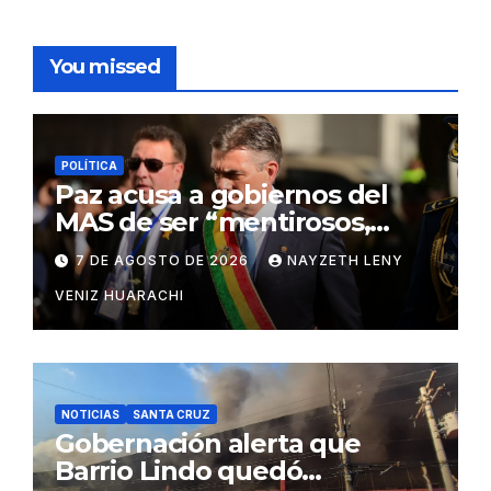
You missed
POLÍTICA
Paz acusa a gobiernos del
MAS de ser “mentirosos,
ladrones y flojos”
7 DE AGOSTO DE 2026
NAYZETH LENY
VENIZ HUARACHI
NOTICIAS
SANTA CRUZ
Gobernación alerta que
Barrio Lindo quedó