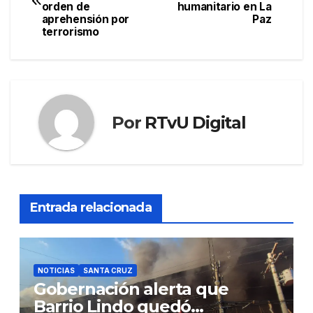
de
orden de
humanitario en La
aprehensión por
Paz
entradas
terrorismo
Por
RTvU Digital
Entrada relacionada
NOTICIAS
SANTA CRUZ
Gobernación alerta que
Barrio Lindo quedó