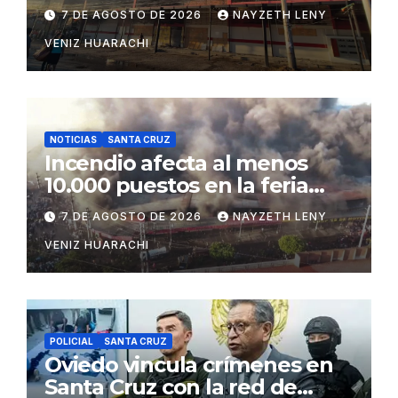
inutilizable
7 DE AGOSTO DE 2026
NAYZETH LENY
VENIZ HUARACHI
NOTICIAS
SANTA CRUZ
Incendio afecta al menos
10.000 puestos en la feria
Barrio Lindo
7 DE AGOSTO DE 2026
NAYZETH LENY
VENIZ HUARACHI
POLICIAL
SANTA CRUZ
Oviedo vincula crímenes en
Santa Cruz con la red de