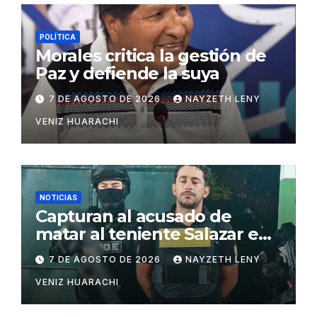
POLÍTICA
Morales critica la gestión de
Paz y defiende la suya
7 DE AGOSTO DE 2026
NAYZETH LENY
VENIZ HUARACHI
NOTICIAS
Capturan al acusado de
matar al teniente Salazar en
San Matías
7 DE AGOSTO DE 2026
NAYZETH LENY
VENIZ HUARACHI