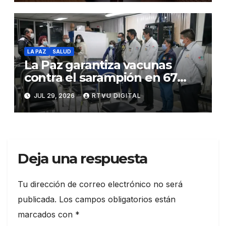
LA PAZ
SALUD
La Paz garantiza vacunas
contra el sarampión en 67
centros de salud
JUL 29, 2026
RTVU DIGITAL
Deja una respuesta
Tu dirección de correo electrónico no será
publicada.
Los campos obligatorios están
marcados con
*