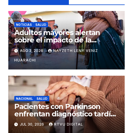
NOTICIAS
SALUD
Adultos mayores alertan
sobre el impacto de la
pobreza y el abandono en
AGO 3, 2026
NAYZETH LENY VENIZ
Bolivia
HUARACHI
NACIONAL
SALUD
Pacientes con Parkinson
enfrentan diagnóstico tardío
y falta de apoyo en Bolivia
JUL 30, 2026
RTVU DIGITAL