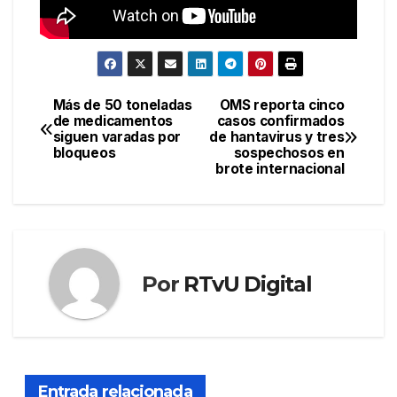
Más de 50 toneladas
OMS reporta cinco
Navegación
de medicamentos
casos confirmados
siguen varadas por
de hantavirus y tres
de
bloqueos
sospechosos en
brote internacional
entradas
Por
RTvU Digital
Entrada relacionada