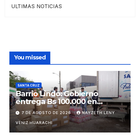
ULTIMAS NOTICIAS
You missed
SANTA CRUZ
Barrio Lindo: Gobierno
entrega Bs 100.000 en
insumos para afectados
7 DE AGOSTO DE 2026
NAYZETH LENY
VENIZ HUARACHI