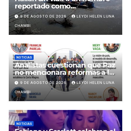
reportado como
desaparecido en Villa Tunari
9 DE AGOSTO DE 2026
LEYDI HELEN LUNA
CHAMBI
NOTICIAS
Analistas cuestionan que Paz
no mencionara reformas a la
Constitución
9 DE AGOSTO DE 2026
LEYDI HELEN LUNA
CHAMBI
NOTICIAS