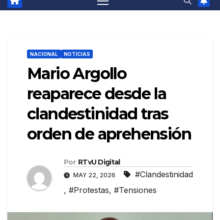
NACIONAL
NOTICIAS
Mario Argollo
reaparece desde la
clandestinidad tras
orden de aprehensión
Por
RTvU Digital
#Clandestinidad
MAY 22, 2026
,
#Protestas
,
#Tensiones