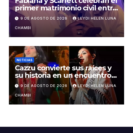
Fabiana y Scarlett celebran el
primer matrimonio civil entre
personas del mismo sexo en
9 DE AGOSTO DE 2026
LEYDI HELEN LUNA
Bolivia
CHAMBI
NOTICIAS
Cazzu convierte sus raíces y
su historia en un encuentro
con Bolivia
9 DE AGOSTO DE 2026
LEYDI HELEN LUNA
CHAMBI