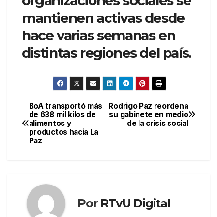
organizaciones sociales se
mantienen activas desde
hace varias semanas en
distintas regiones del país.
BoA transportó más
Rodrigo Paz reordena
Navegación
de 638 mil kilos de
su gabinete en medio
alimentos y
de la crisis social
de
productos hacia La
Paz
entradas
Por
RTvU Digital