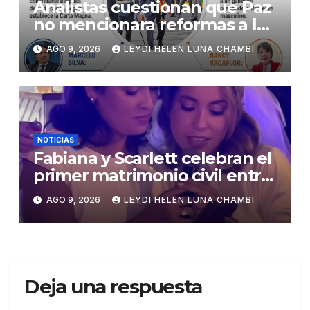
Analistas cuestionan que Paz
no mencionara reformas a la
Constitución
AGO 9, 2026
LEYDI HELEN LUNA CHAMBI
NOTICIAS
Fabiana y Scarlett celebran el
primer matrimonio civil entre
personas del mismo sexo en
AGO 9, 2026
LEYDI HELEN LUNA CHAMBI
Bolivia
Deja una respuesta