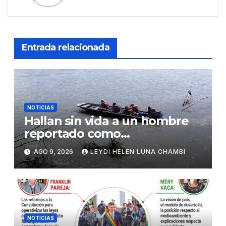
Entrada relacionada
NOTICIAS
Hallan sin vida a un hombre
reportado como
desaparecido en Villa Tunari
AGO 9, 2026
LEYDI HELEN LUNA CHAMBI
NOTICIAS