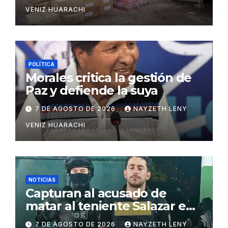
VENIZ HUARACHI
POLÍTICA
Morales critica la gestión de
Paz y defiende la suya
7 DE AGOSTO DE 2026
NAYZETH LENY
VENIZ HUARACHI
NOTICIAS
Capturan al acusado de
matar al teniente Salazar en
San Matías
7 DE AGOSTO DE 2026
NAYZETH LENY