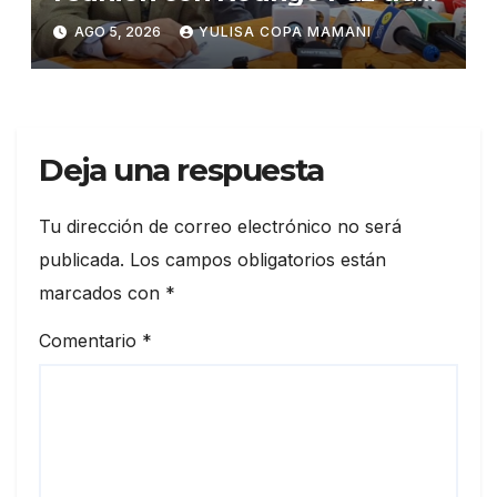
cambios en la administración
AGO 5, 2026
YULISA COPA MAMANI
del turismo
Deja una respuesta
Tu dirección de correo electrónico no será
publicada.
Los campos obligatorios están
marcados con
*
Comentario
*