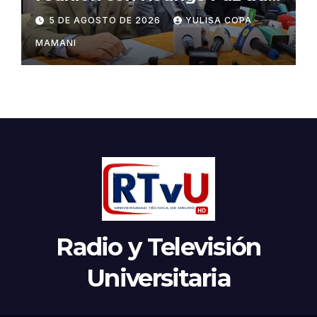
cambios en la administración
5 DE AGOSTO DE 2026
YULISA COPA
del turismo
MAMANI
Radio y Televisión
Universitaria