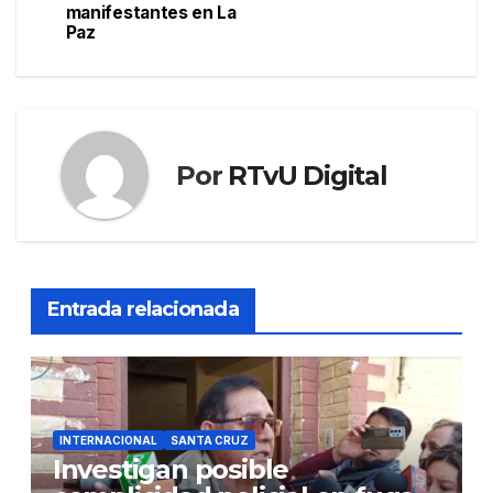
manifestantes en La
entradas
Paz
Por
RTvU Digital
Entrada relacionada
INTERNACIONAL
SANTA CRUZ
Investigan posible