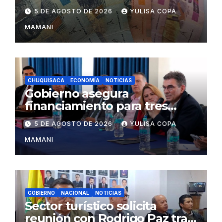
eficiencia y esfuerzo fiscal
5 DE AGOSTO DE 2026
YULISA COPA
MAMANI
CHUQUISACA
ECONOMÍA
NOTICIAS
Gobierno asegura
financiamiento para tres
proyectos estratégicos de
5 DE AGOSTO DE 2026
YULISA COPA
Chuquisaca
MAMANI
GOBIERNO
NACIONAL
NOTICIAS
Sector turístico solicita
reunión con Rodrigo Paz tras