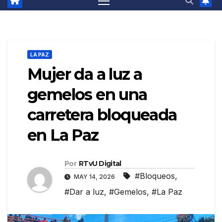
LA PAZ
Mujer da a luz a
gemelos en una
carretera bloqueada
en La Paz
Por
RTvU Digital
#Bloqueos
,
MAY 14, 2026
#Dar a luz
,
#Gemelos
,
#La Paz