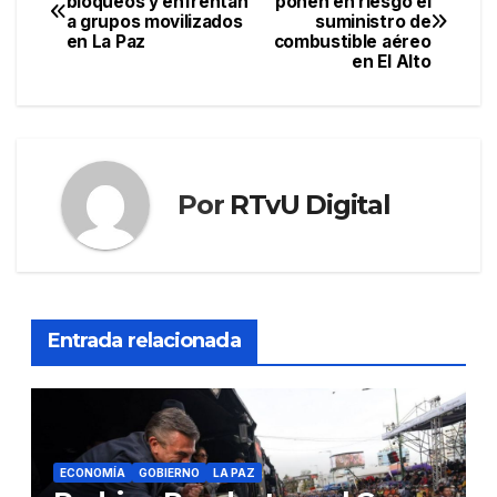
bloqueos y enfrentan
ponen en riesgo el
a grupos movilizados
suministro de
de
en La Paz
combustible aéreo
en El Alto
entradas
Por
RTvU Digital
Entrada relacionada
ECONOMÍA
GOBIERNO
LA PAZ