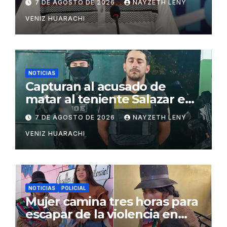
7 DE AGOSTO DE 2026
NAYZETH LENY
VENIZ HUARACHI
NOTICIAS
Capturan al acusado de
matar al teniente Salazar en
San Matías
7 DE AGOSTO DE 2026
NAYZETH LENY
VENIZ HUARACHI
NOTICIAS
POLICIAL
Mujer camina tres horas para
escapar de la violencia en
Potosí