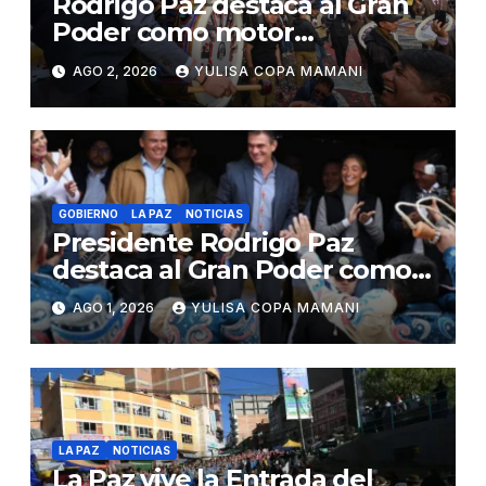
Rodrigo Paz destaca al Gran
Poder como motor
económico y símbolo de
AGO 2, 2026
YULISA COPA MAMANI
unidad
GOBIERNO
LA PAZ
NOTICIAS
Presidente Rodrigo Paz
destaca al Gran Poder como
símbolo de identidad y
AGO 1, 2026
YULISA COPA MAMANI
unidad nacional
LA PAZ
NOTICIAS
La Paz vive la Entrada del