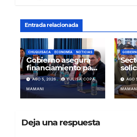
Entrada relacionada
CHUQUISACA
ECONOMÍA
NOTICIAS
GOBIERN
Gobierno asegura
Sect
financiamiento para
soli
tres proyectos
Rodr
AGO 5, 2026
YULISA COPA
AGO 
estratégicos de
camb
Chuquisaca
admi
MAMANI
MAMAN
turi
Deja una respuesta