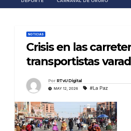
DEPORTE
CARNAVAL DE ORURO
NOTICIAS
Crisis en las carrete
transportistas vara
Por
RTvU Digital
#La Paz
MAY 12, 2026