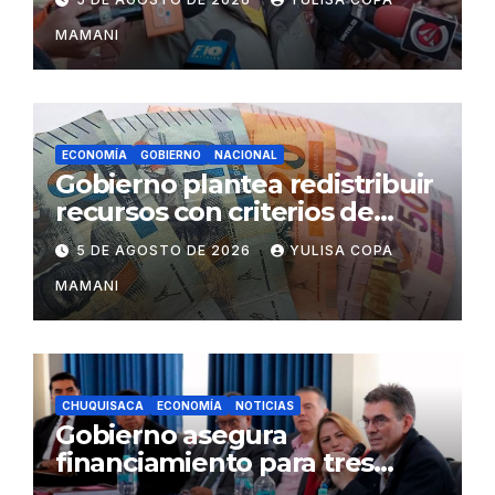
Palmasola
MAMANI
ECONOMÍA
GOBIERNO
NACIONAL
Gobierno plantea redistribuir
recursos con criterios de
eficiencia y esfuerzo fiscal
5 DE AGOSTO DE 2026
YULISA COPA
MAMANI
CHUQUISACA
ECONOMÍA
NOTICIAS
Gobierno asegura
financiamiento para tres
proyectos estratégicos de