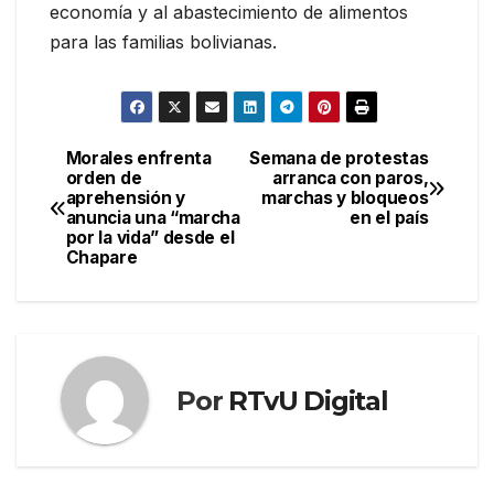
economía y al abastecimiento de alimentos
para las familias bolivianas.
Morales enfrenta
Semana de protestas
Navegación
orden de
arranca con paros,
aprehensión y
marchas y bloqueos
de
anuncia una “marcha
en el país
por la vida” desde el
entradas
Chapare
Por
RTvU Digital