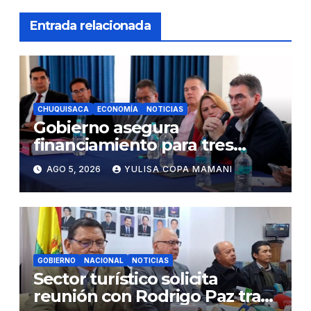
Entrada relacionada
CHUQUISACA
ECONOMÍA
NOTICIAS
Gobierno asegura
financiamiento para tres
proyectos estratégicos de
AGO 5, 2026
YULISA COPA MAMANI
Chuquisaca
GOBIERNO
NACIONAL
NOTICIAS
Sector turístico solicita
reunión con Rodrigo Paz tras