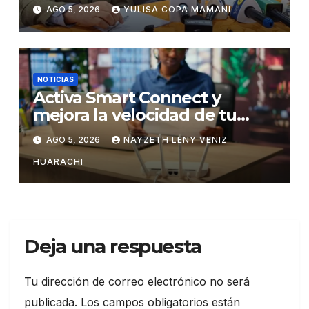
cambios en la administración
AGO 5, 2026
YULISA COPA MAMANI
del turismo
NOTICIAS
Activa Smart Connect y
mejora la velocidad de tu
WiFi
AGO 5, 2026
NAYZETH LENY VENIZ
HUARACHI
Deja una respuesta
Tu dirección de correo electrónico no será
publicada.
Los campos obligatorios están