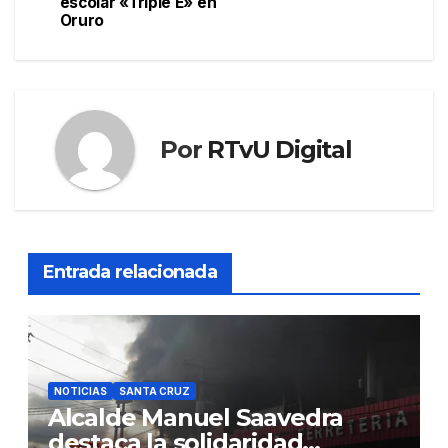
escolar «Triple E» en
Oruro
Por
RTvU Digital
Entrada relacionada
NOTICIAS
SANTA CRUZ
Alcalde Manuel Saavedra
destaca la solidaridad