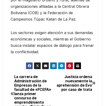
por el magisterio urbano y rural, además de
organizaciones afiliadas a la Central Obrera
Boliviana (COB) y la Federación de
Campesinos Túpac Katari de La Paz.
Los sectores exigen atención a sus demandas
económicas y sociales, mientras el Gobierno
busca instalar espacios de diálogo para frenar
la conflictividad.
La carrera de
Justicia ordena
Navegación
Administración de
nuevamente la
Empresas de la
aprehensión de Evo
de
facultad de «FCEFA»
por caso de trata
lanza primer
entradas
concurso de
emprendimiento