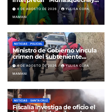
en su concierto en Santa
6 DE AGOSTO DE 2026
YULISA COPA
Cruz
MAMANI
NOTICIAS
POLICIAL
Ministro de Gobierno vincula
crimen del subteniente
Salazar con la red de
6 DE AGOSTO DE 2026
YULISA COPA
Sebastián Marset
MAMANI
NOTICIAS
SANTA CRUZ
Fiscalía investiga de oficio el