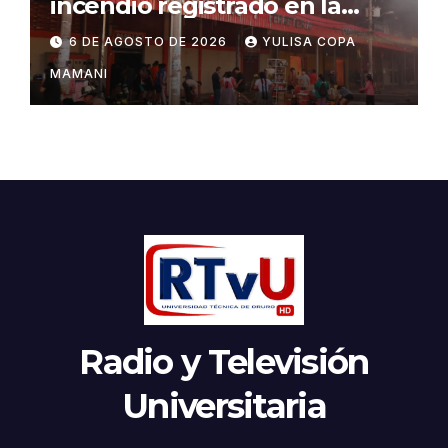
incendio registrado en la
feria Barrio Lindo
6 DE AGOSTO DE 2026
YULISA COPA
MAMANI
Radio y Televisión
Universitaria