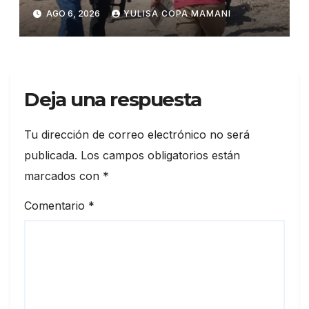
Salazar con la red de
AGO 6, 2026
YULISA COPA MAMANI
Sebastián Marset
Deja una respuesta
Tu dirección de correo electrónico no será
publicada.
Los campos obligatorios están
marcados con
*
Comentario
*