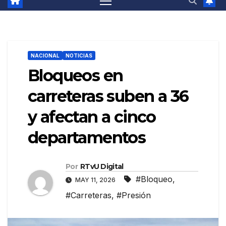
NACIONAL
NOTICIAS
Bloqueos en
carreteras suben a 36
y afectan a cinco
departamentos
Por
RTvU Digital
#Bloqueo
,
MAY 11, 2026
#Carreteras
,
#Presión