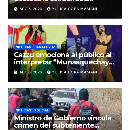
durante la emergencia en
AGO 6, 2026
YULISA COPA MAMANI
Barrio Lindo
NOTICIAS
SANTA CRUZ
Cazzu emociona al público al
interpretar “Munasquechay”
en su concierto en Santa Cruz
AGO 6, 2026
YULISA COPA MAMANI
NOTICIAS
POLICIAL
Ministro de Gobierno vincula
crimen del subteniente