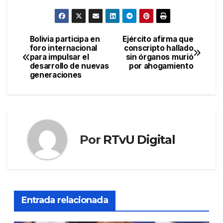
Bolivia participa en
Ejército afirma que
Navegación
foro internacional
conscripto hallado
para impulsar el
sin órganos murió
de
desarrollo de nuevas
por ahogamiento
generaciones
entradas
Por
RTvU Digital
Entrada relacionada