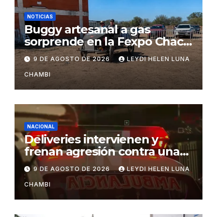
NOTICIAS
Buggy artesanal a gas
sorprende en la Fexpo Chaco
2026
9 DE AGOSTO DE 2026
LEYDI HELEN LUNA
CHAMBI
NACIONAL
Deliveries intervienen y
frenan agresión contra una
mujer en Santa Cruz
9 DE AGOSTO DE 2026
LEYDI HELEN LUNA
CHAMBI