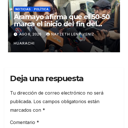
NOTICIAS
POLÍTICA
Aramayo afirma que el 50-50
marca el inicio del fin del
Estado centralista
AGO 6, 2026
NAYZETH LENY VENIZ
HUARACHI
Deja una respuesta
Tu dirección de correo electrónico no será
publicada.
Los campos obligatorios están
marcados con
*
Comentario
*