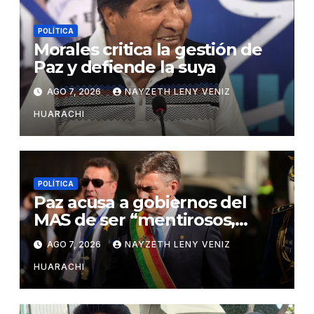
POLÍTICA
Morales critica la gestión de
Paz y defiende la suya
AGO 7, 2026
NAYZETH LENY VENIZ
HUARACHI
POLÍTICA
Paz acusa a gobiernos del
MAS de ser “mentirosos,
ladrones y flojos”
AGO 7, 2026
NAYZETH LENY VENIZ
HUARACHI