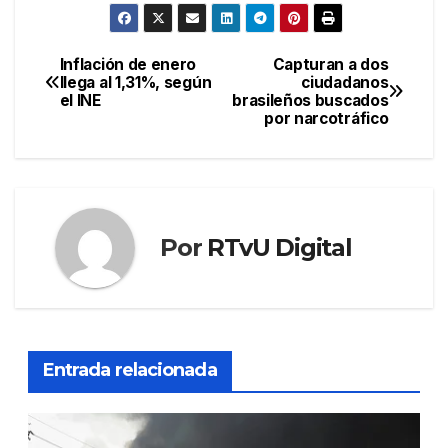
Inflación de enero
Capturan a dos
Navegación
llega al 1,31%, según
ciudadanos
el INE
brasileños buscados
de
por narcotráfico
entradas
Por
RTvU Digital
Entrada relacionada