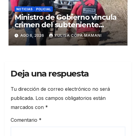
NOTICIAS
POLICIAL
Ministro de Gobierno vincula
crimen del subteniente
Salazar con la red de
AGO 6, 2026
YULISA COPA MAMANI
Sebastián Marset
Deja una respuesta
Tu dirección de correo electrónico no será
publicada.
Los campos obligatorios están
marcados con
*
Comentario
*