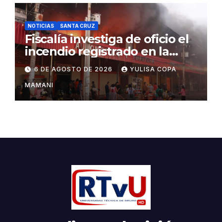
NOTICIAS
SANTA CRUZ
Fiscalía investiga de oficio el
incendio registrado en la
feria Barrio Lindo
6 DE AGOSTO DE 2026
YULISA COPA
MAMANI