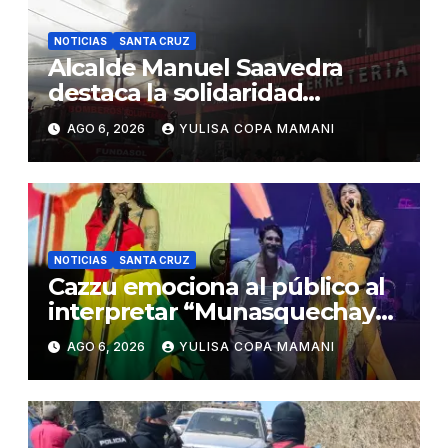
NOTICIAS
SANTA CRUZ
Alcalde Manuel Saavedra
destaca la solidaridad
durante la emergencia en
AGO 6, 2026
YULISA COPA MAMANI
Barrio Lindo
NOTICIAS
SANTA CRUZ
Cazzu emociona al público al
interpretar “Munasquechay”
en su concierto en Santa Cruz
AGO 6, 2026
YULISA COPA MAMANI