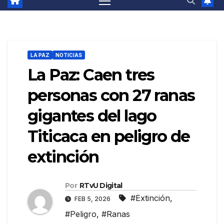
LA PAZ
NOTICIAS
La Paz: Caen tres
personas con 27 ranas
gigantes del lago
Titicaca en peligro de
extinción
Por
RTvU Digital
#Extinción
,
FEB 5, 2026
#Peligro
,
#Ranas