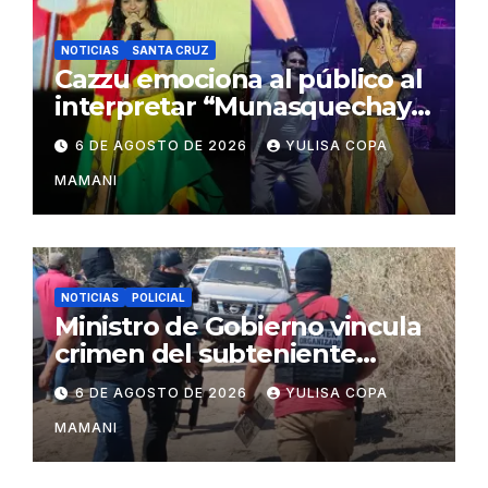
NOTICIAS
SANTA CRUZ
Cazzu emociona al público al
interpretar “Munasquechay”
en su concierto en Santa
6 DE AGOSTO DE 2026
YULISA COPA
Cruz
MAMANI
NOTICIAS
POLICIAL
Ministro de Gobierno vincula
crimen del subteniente
Salazar con la red de
6 DE AGOSTO DE 2026
YULISA COPA
Sebastián Marset
MAMANI