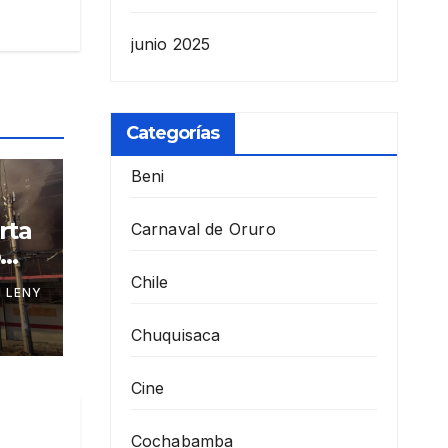
junio 2025
Categorías
Beni
rta
Carnaval de Oruro
o
le
Chile
 LENY
Chuquisaca
Cine
Cochabamba