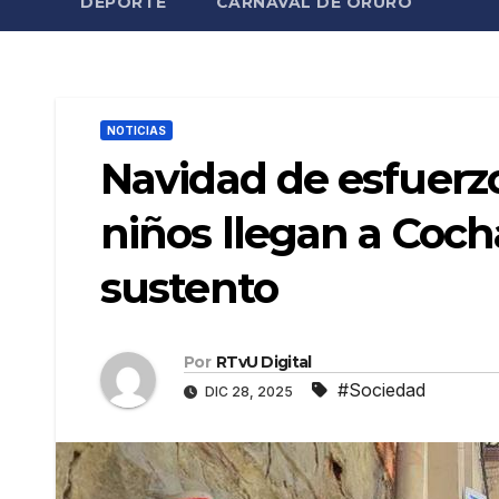
DEPORTE
CARNAVAL DE ORURO
NOTICIAS
Navidad de esfuerzo
niños llegan a Coc
sustento
Por
RTvU Digital
#Sociedad
DIC 28, 2025