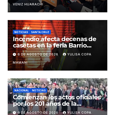
VENIZ HUARACHI
NOTICIAS
SANTA CRUZ
Incendio afecta decenas de
casetas en la feria Barrio
Lindo de Santa Cruz
6 DE AGOSTO DE 2026
YULISA COPA
MAMANI
NACIONAL
NOTICIAS
Comienzan los actos oficiales
por los 201 años de la
independencia de Bolivia
6 DE AGOSTO DE 2026
YULISA COPA