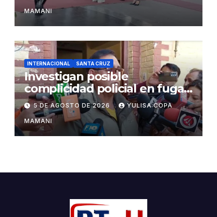
MAMANI
INTERNACIONAL
SANTA CRUZ
Investigan posible
complicidad policial en fuga
de dos reos brasileños de
5 DE AGOSTO DE 2026
YULISA COPA
Palmasola
MAMANI