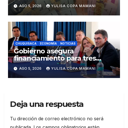
eficiencia y esfuerzo fiscal
AGO 5, 2026
YULISA COPA MAMANI
CHUQUISACA
ECONOMÍA
NOTICIAS
Gobierno asegura
financiamiento para tres
proyectos estratégicos de
AGO 5, 2026
YULISA COPA MAMANI
Chuquisaca
Deja una respuesta
Tu dirección de correo electrónico no será
publicada.
Los campos obligatorios están