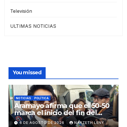
Televisión
ULTIMAS NOTICIAS
You missed
NOTICIAS
POLÍTICA
Aramayo afirma que el 50-50
marca el inicio del fin del
Estado centralista
6 DE AGOSTO DE 2026
NAYZETH LENY