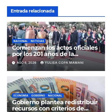
Entrada relacionada
NACIONAL
NOTICIAS
Comienzan los actos oficiales
por los 201 años de la
independencia de Bolivia
AGO 6, 2026
YULISA COPA MAMANI
ECONOMÍA
GOBIERNO
NACIONAL
Gobierno plantea redistribuir
recursos con criterios de