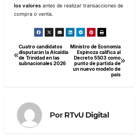
los valores
antes de realizar transacciones de
compra o venta.
Cuatro candidatos
Ministro de Economía
Navegación
disputarán la Alcaldía
Espinoza califica al
de Trinidad en las
Decreto 5503 como
de
subnacionales 2026
punto de partida de
un nuevo modelo de
entradas
país
Por
RTvU Digital