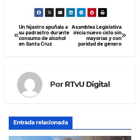
Un hijastro apuñala a
Asamblea Legislativa
Navegación
su padrastro durante
inicia nuevo ciclo sin
consumo de alcohol
mayorías y con
de
en Santa Cruz
paridad de género
entradas
Por
RTvU Digital
Entrada relacionada