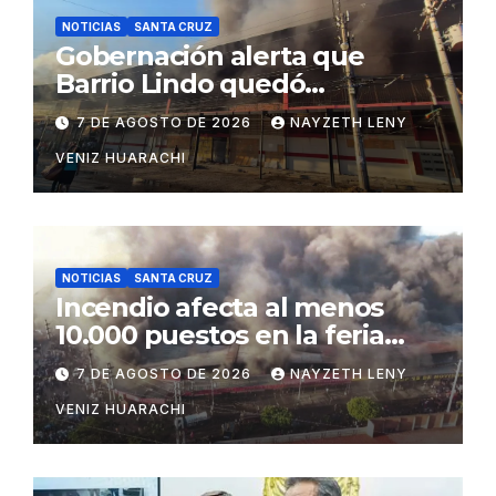
NOTICIAS
SANTA CRUZ
Gobernación alerta que
Barrio Lindo quedó
inutilizable
7 DE AGOSTO DE 2026
NAYZETH LENY
VENIZ HUARACHI
NOTICIAS
SANTA CRUZ
Incendio afecta al menos
10.000 puestos en la feria
Barrio Lindo
7 DE AGOSTO DE 2026
NAYZETH LENY
VENIZ HUARACHI