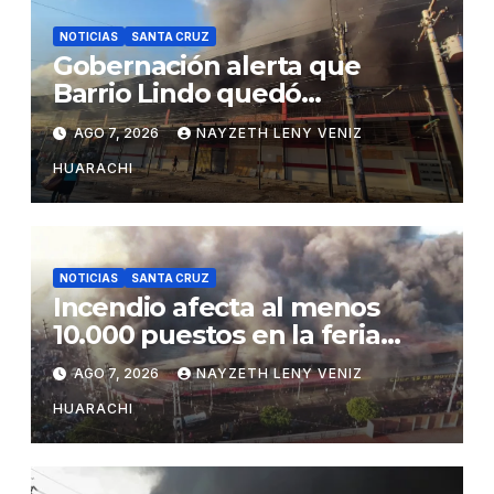
NOTICIAS
SANTA CRUZ
Gobernación alerta que
Barrio Lindo quedó
inutilizable
AGO 7, 2026
NAYZETH LENY VENIZ
HUARACHI
NOTICIAS
SANTA CRUZ
Incendio afecta al menos
10.000 puestos en la feria
Barrio Lindo
AGO 7, 2026
NAYZETH LENY VENIZ
HUARACHI