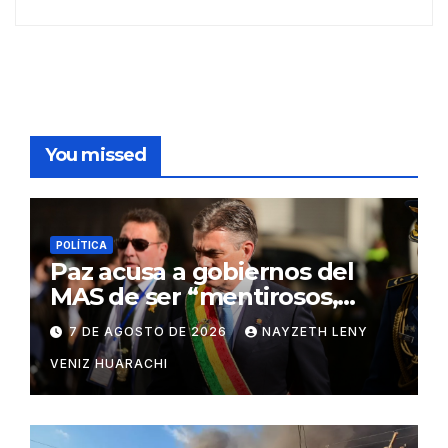
You missed
POLÍTICA
Paz acusa a gobiernos del
MAS de ser “mentirosos,
ladrones y flojos”
7 DE AGOSTO DE 2026
NAYZETH LENY
VENIZ HUARACHI