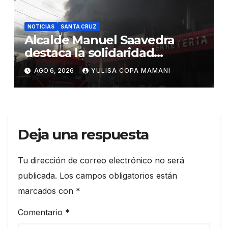
NOTICIAS
SANTA CRUZ
Alcalde Manuel Saavedra
destaca la solidaridad
durante la emergencia en
AGO 6, 2026
YULISA COPA MAMANI
Barrio Lindo
Deja una respuesta
Tu dirección de correo electrónico no será
publicada.
Los campos obligatorios están
marcados con
*
Comentario
*