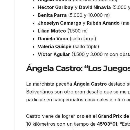
Héctor Garibay
y
David Ninavia
(5.000 
Benita Parra
(5.000 y 10.000 m)
Jhoselyn Camargo
y
Rubén Arando
(mar
Lilian Mateo
(1.500 m)
Daniela Vaca
(salto largo)
Valeria Quispe
(salto triple)
Víctor Aguilar
(1.500 y 3.000 m con obst
Ángela Castro: “Los Juegos
La marchista paceña
Ángela Castro
destacó su
Bolivarianos son otro gran desafío que se me 
participé en campeonatos nacionales e internac
Castro viene de lograr
oro en el Grand Prix de
10 kilómetros con un tiempo de
45’03”01
. “Es