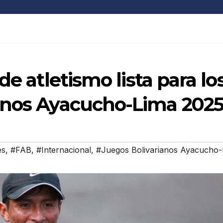
de atletismo lista para lo
anos Ayacucho-Lima 202
es
,
#FAB
,
#Internacional
,
#Juegos Bolivarianos Ayacucho-