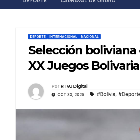
DEPORTE
CARNAVAL DE ORURO
DEPORTE
INTERNACIONAL
NACIONAL
Selección boliviana 
XX Juegos Bolivari
Por
RTvU Digital
#Bolivia
,
#Deport
OCT 30, 2025