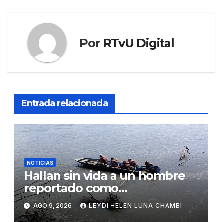
Por
RTvU Digital
Entrada relacionada
NOTICIAS
Hallan sin vida a un hombre
reportado como
desaparecido en Villa Tunari
AGO 9, 2026
LEYDI HELEN LUNA CHAMBI