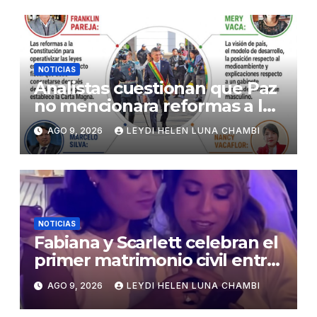
NOTICIAS
Analistas cuestionan que Paz
no mencionara reformas a la
Constitución
AGO 9, 2026
LEYDI HELEN LUNA CHAMBI
NOTICIAS
Fabiana y Scarlett celebran el
primer matrimonio civil entre
personas del mismo sexo en
AGO 9, 2026
LEYDI HELEN LUNA CHAMBI
Bolivia