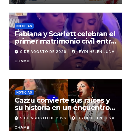
NOTICIAS
Fabiana y Scarlett celebran el
primer matrimonio civil entre
personas del mismo sexo en
9 DE AGOSTO DE 2026
LEYDI HELEN LUNA
Bolivia
CHAMBI
NOTICIAS
Cazzu convierte sus raíces y
su historia en un encuentro
con Bolivia
9 DE AGOSTO DE 2026
LEYDI HELEN LUNA
CHAMBI