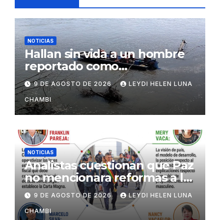
NOTICIAS
Hallan sin vida a un hombre
reportado como
desaparecido en Villa Tunari
9 DE AGOSTO DE 2026
LEYDI HELEN LUNA
CHAMBI
NOTICIAS
Analistas cuestionan que Paz
no mencionara reformas a la
Constitución
9 DE AGOSTO DE 2026
LEYDI HELEN LUNA
CHAMBI