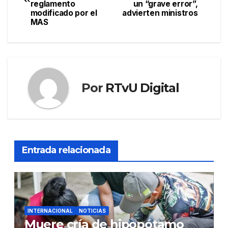
de
reglamento
un “grave error”,
modificado por el
advierten ministros
entradas
MAS
Por
RTvU Digital
Entrada relacionada
INTERNACIONAL
NOTICIAS
Muere cría de hipopótamo