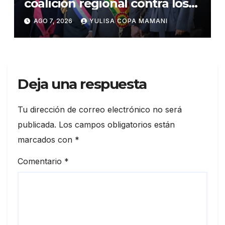
coalición regional contra los
cárteles del narcotráfico
AGO 7, 2026
YULISA COPA MAMANI
Deja una respuesta
Tu dirección de correo electrónico no será
publicada.
Los campos obligatorios están
marcados con
*
Comentario
*