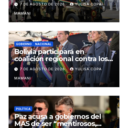
las Fuerzas Armadas
7 DE AGOSTO DE 2026
YULISA COPA
MAMANI
GOBIERNO
NACIONAL
Bolivia participará en
coalición regional contra los
cárteles del narcotráfico
7 DE AGOSTO DE 2026
YULISA COPA
MAMANI
POLÍTICA
Paz acusa a gobiernos del
MAS de ser “mentirosos,