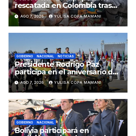
rescatada en Colombia tras
recibir atención veterinaria
AGO 7, 2026
YULISA COPA MAMANI
GOBIERNO
NACIONAL
NOTICIAS
Presidente Rodrigo Paz
participa en el aniversario de
las Fuerzas Armadas
AGO 7, 2026
YULISA COPA MAMANI
GOBIERNO
NACIONAL
Bolivia participará en