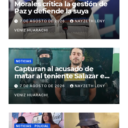
Morales critica la gestión de
Paz y defiende la suya
7 DE AGOSTO DE 2026
NAYZETH LENY
VENIZ HUARACHI
NOTICIAS
Capturan al acusado de
matar al teniente Salazar en
San Matías
7 DE AGOSTO DE 2026
NAYZETH LENY
VENIZ HUARACHI
NOTICIAS
POLICIAL