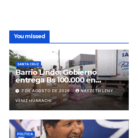
You missed
SANTA CRUZ
Barrio Lindo: Gobierno
entrega Bs 100.000 en
insumos para afectados
7 DE AGOSTO DE 2026
NAYZETH LENY
VENIZ HUARACHI
POLÍTICA