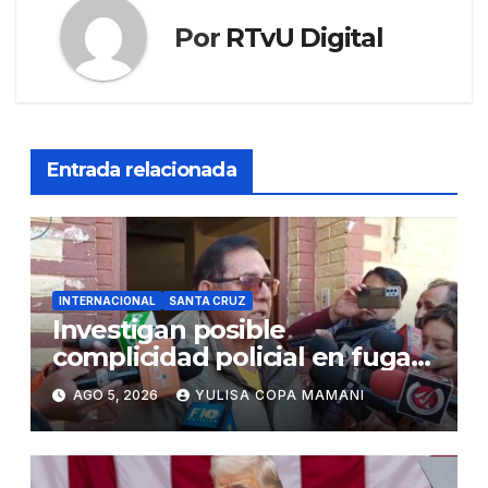
Por
RTvU Digital
Entrada relacionada
INTERNACIONAL
SANTA CRUZ
Investigan posible
complicidad policial en fuga
de dos reos brasileños de
AGO 5, 2026
YULISA COPA MAMANI
Palmasola