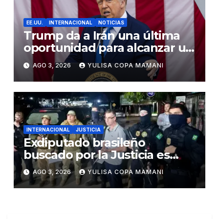
EE.UU.
INTERNACIONAL
NOTICIAS
Trump da a Irán una última
oportunidad para alcanzar un
acuerdo de paz
AGO 3, 2026
YULISA COPA MAMANI
INTERNACIONAL
JUSTICIA
Exdiputado brasileño
buscado por la Justicia es
detenido en Bolivia
AGO 3, 2026
YULISA COPA MAMANI