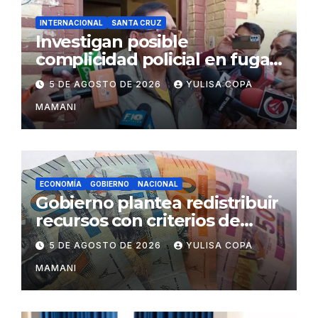
INTERNACIONAL
SANTA CRUZ
Investigan posible
complicidad policial en fuga
de dos reos brasileños de
5 DE AGOSTO DE 2026
YULISA COPA
Palmasola
MAMANI
ECONOMÍA
GOBIERNO
NACIONAL
Gobierno plantea redistribuir
recursos con criterios de
eficiencia y esfuerzo fiscal
5 DE AGOSTO DE 2026
YULISA COPA
MAMANI