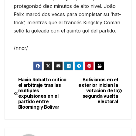
protagonizó diez minutos de alto nivel. João
Félix marcó dos veces para completar su ‘hat-
trick’, mientras que el francés Kingsley Coman
selló la goleada con el quinto gol del partido.
/nncr/
Flavio Robatto criticó
Bolivianos en el
Navegación
el arbitraje tras las
exterior inician la
múltiples
votación de la
de
expulsiones en el
segunda vuelta
partido entre
electoral
entradas
Blooming y Bolívar