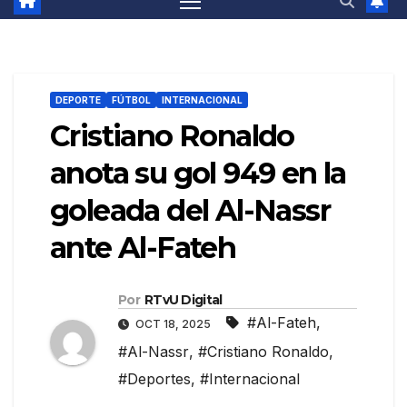
DEPORTE
FÚTBOL
INTERNACIONAL
Cristiano Ronaldo
anota su gol 949 en la
goleada del Al-Nassr
ante Al-Fateh
Por
RTvU Digital
#Al-Fateh
,
OCT 18, 2025
#Al-Nassr
,
#Cristiano Ronaldo
,
#Deportes
,
#Internacional