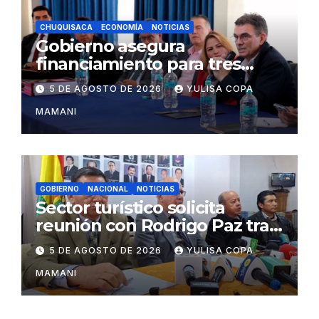
CHUQUISACA
ECONOMÍA
NOTICIAS
Gobierno asegura
financiamiento para tres
proyectos estratégicos de
5 DE AGOSTO DE 2026
YULISA COPA
Chuquisaca
MAMANI
GOBIERNO
NACIONAL
NOTICIAS
Sector turístico solicita
reunión con Rodrigo Paz tras
cambios en la administración
5 DE AGOSTO DE 2026
YULISA COPA
del turismo
MAMANI