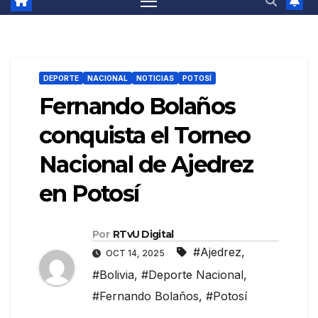
DEPORTE
NACIONAL
NOTICIAS
POTOSÍ
Fernando Bolaños
conquista el Torneo
Nacional de Ajedrez
en Potosí
Por
RTvU Digital
#Ajedrez
,
OCT 14, 2025
#Bolivia
,
#Deporte Nacional
,
#Fernando Bolaños
,
#Potosí