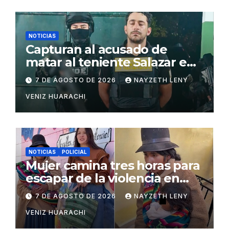
NOTICIAS
Capturan al acusado de
matar al teniente Salazar en
San Matías
7 DE AGOSTO DE 2026
NAYZETH LENY
VENIZ HUARACHI
NOTICIAS
POLICIAL
Mujer camina tres horas para
escapar de la violencia en
Potosí
7 DE AGOSTO DE 2026
NAYZETH LENY
VENIZ HUARACHI