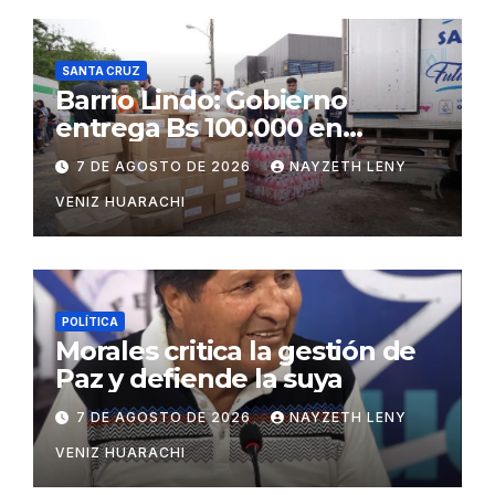
SANTA CRUZ
Barrio Lindo: Gobierno
entrega Bs 100.000 en
insumos para afectados
7 DE AGOSTO DE 2026
NAYZETH LENY
VENIZ HUARACHI
POLÍTICA
Morales critica la gestión de
Paz y defiende la suya
7 DE AGOSTO DE 2026
NAYZETH LENY
VENIZ HUARACHI