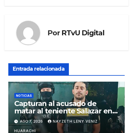
Por
RTvU Digital
Entrada relacionada
NOTICIAS
Capturan al acusado de
matar al teniente Salazar en
San Matías
AGO 7, 2026
NAYZETH LENY VENIZ
HUARACHI