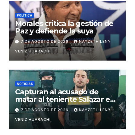
POLÍTICA
Morales critica la gestión de
Paz y defiende la suya
7 DE AGOSTO DE 2026
NAYZETH LENY
VENIZ HUARACHI
NOTICIAS
Capturan al acusado de
matar al teniente Salazar en
San Matías
7 DE AGOSTO DE 2026
NAYZETH LENY
VENIZ HUARACHI