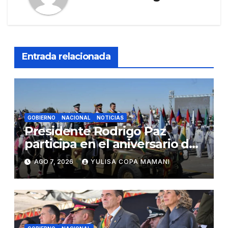
Entrada relacionada
GOBIERNO
NACIONAL
NOTICIAS
Presidente Rodrigo Paz
participa en el aniversario de
las Fuerzas Armadas
AGO 7, 2026
YULISA COPA MAMANI