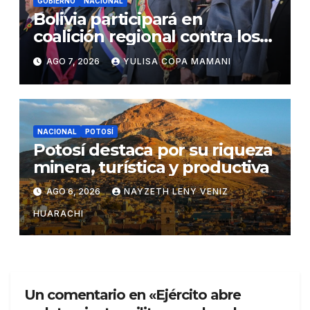
GOBIERNO
NACIONAL
Bolivia participará en
coalición regional contra los
cárteles del narcotráfico
AGO 7, 2026
YULISA COPA MAMANI
NACIONAL
POTOSÍ
Potosí destaca por su riqueza
minera, turística y productiva
AGO 6, 2026
NAYZETH LENY VENIZ
HUARACHI
Un comentario en «Ejército abre