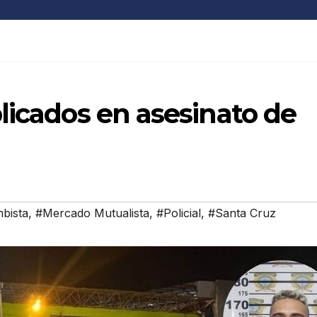
licados en asesinato de
bista
,
#Mercado Mutualista
,
#Policial
,
#Santa Cruz