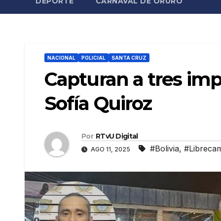
DEPORTE
CARNAVAL DE ORURO
NACIONAL
POLICIAL
SANTA CRUZ
Capturan a tres imp
Sofía Quiroz
Por
RTvU Digital
#Bolivia
,
#Librecam
AGO 11, 2025