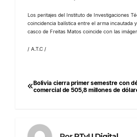
Los peritajes del Instituto de Investigaciones T
coincidencia balística entre el arma incautada 
casco de Freitas Matos coincide con las imáge
/ A.T.C /
Bolivia cierra primer semestre con dé
Navegación
comercial de 505,8 millones de dólar
de
entradas
Por
RTvU Digital