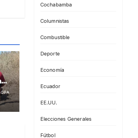
Cochabamba
Columnistas
Combustible
Deporte
Economía
a
Ecuador
COPA
azar
EE.UU.
t
Elecciones Generales
Fútbol