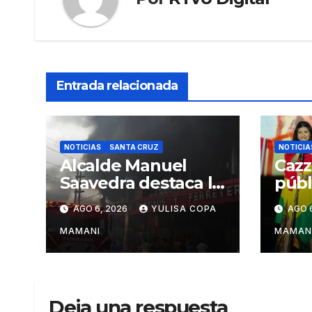
Entrada relacionada
NOTICIAS
SANTA CRUZ
NOTICIA
Alcalde Manuel
Cazz
Saavedra destaca la
públ
solidaridad durante
inte
AGO 6, 2026
YULISA COPA
AGO 
la emergencia en
“Mu
Barrio Lindo
en s
MAMANI
MAMAN
Sant
Deja una respuesta