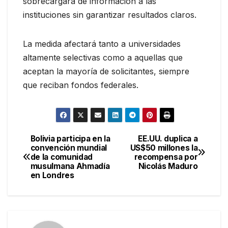
sobrecargará de información a las
instituciones sin garantizar resultados claros.
La medida afectará tanto a universidades
altamente selectivas como a aquellas que
aceptan la mayoría de solicitantes, siempre
que reciban fondos federales.
Bolivia participa en la
EE.UU. duplica a
Navegación
convención mundial
US$50 millones la
de la comunidad
recompensa por
de
musulmana Ahmadía
Nicolás Maduro
en Londres
entradas