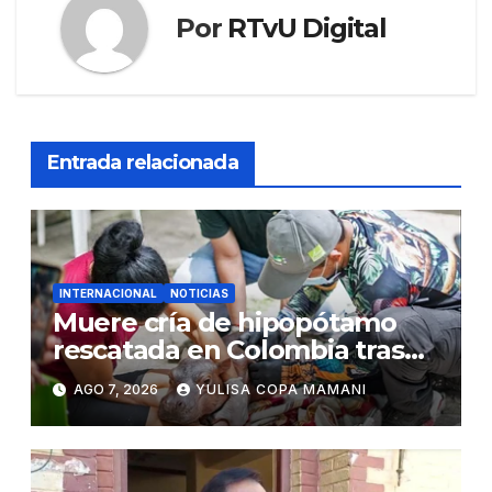
Por
RTvU Digital
Entrada relacionada
INTERNACIONAL
NOTICIAS
Muere cría de hipopótamo
rescatada en Colombia tras
recibir atención veterinaria
AGO 7, 2026
YULISA COPA MAMANI