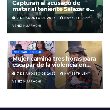
Capturan al acusado de
matar al teniente Salazar en
San Matías
7 DE AGOSTO DE 2026
NAYZETH LENY
VENIZ HUARACHI
NOTICIAS
POLICIAL
Mujer camina tres horas para
escapar de la violencia en
Potosí
7 DE AGOSTO DE 2026
NAYZETH LENY
VENIZ HUARACHI