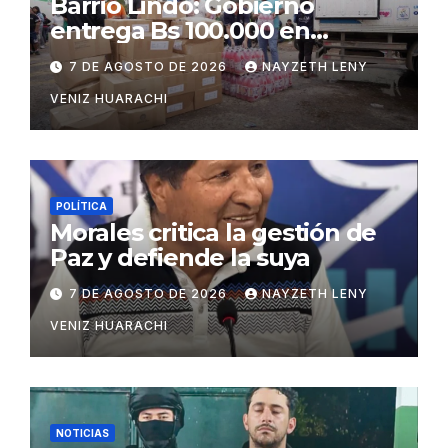
Barrio Lindo: Gobierno
entrega Bs 100.000 en
insumos para afectados
7 DE AGOSTO DE 2026
NAYZETH LENY
VENIZ HUARACHI
POLÍTICA
Morales critica la gestión de
Paz y defiende la suya
7 DE AGOSTO DE 2026
NAYZETH LENY
VENIZ HUARACHI
NOTICIAS