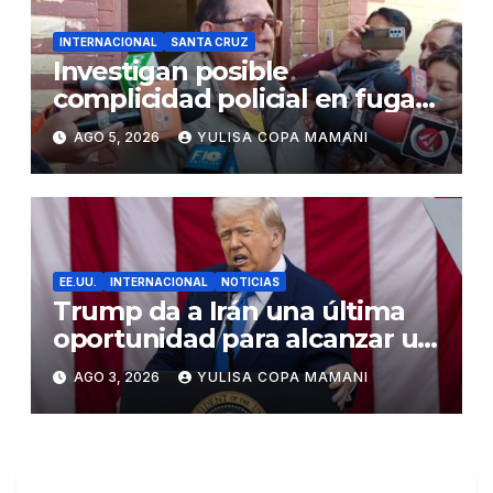
INTERNACIONAL
SANTA CRUZ
Investigan posible
complicidad policial en fuga
de dos reos brasileños de
AGO 5, 2026
YULISA COPA MAMANI
Palmasola
EE.UU.
INTERNACIONAL
NOTICIAS
Trump da a Irán una última
oportunidad para alcanzar un
acuerdo de paz
AGO 3, 2026
YULISA COPA MAMANI