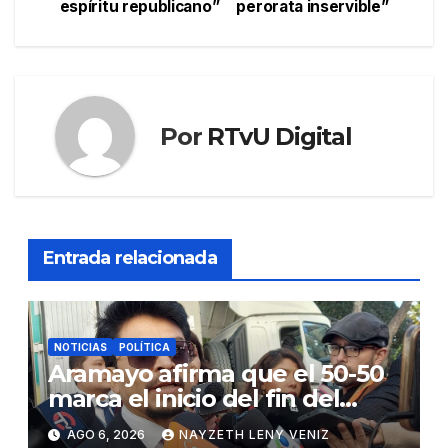
espíritu republicano”
perorata inservible”
entradas
Por
RTvU Digital
Entrada relacionada
NOTICIAS
POLÍTICA
Aramayo afirma que el 50-50
marca el inicio del fin del
Estado centralista
AGO 6, 2026
NAYZETH LENY VENIZ