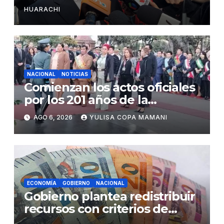
HUARACHI
NACIONAL
NOTICIAS
Comienzan los actos oficiales
por los 201 años de la
independencia de Bolivia
AGO 6, 2026
YULISA COPA MAMANI
ECONOMÍA
GOBIERNO
NACIONAL
Gobierno plantea redistribuir
recursos con criterios de
eficiencia y esfuerzo fiscal