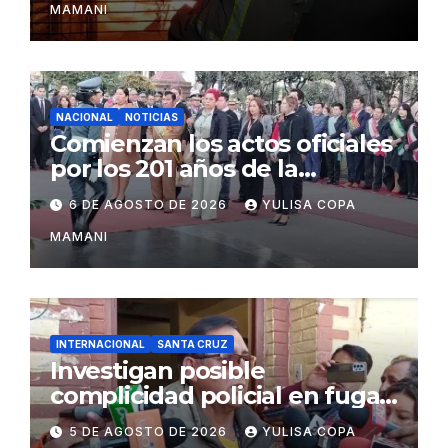
MAMANI
NACIONAL
NOTICIAS
Comienzan los actos oficiales
por los 201 años de la
independencia de Bolivia
6 DE AGOSTO DE 2026
YULISA COPA
MAMANI
INTERNACIONAL
SANTA CRUZ
Investigan posible
complicidad policial en fuga
de dos reos brasileños de
5 DE AGOSTO DE 2026
YULISA COPA
Palmasola