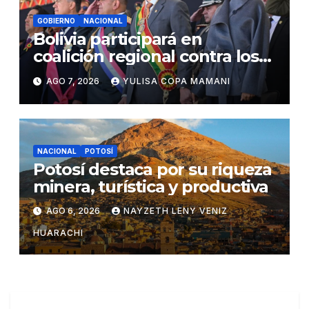
GOBIERNO
NACIONAL
Bolivia participará en
coalición regional contra los
cárteles del narcotráfico
AGO 7, 2026
YULISA COPA MAMANI
NACIONAL
POTOSÍ
Potosí destaca por su riqueza
minera, turística y productiva
AGO 6, 2026
NAYZETH LENY VENIZ
HUARACHI