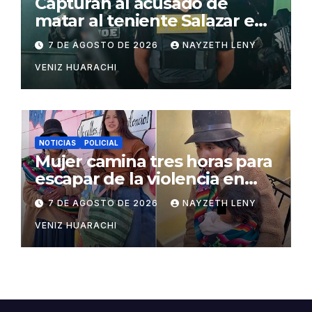
Capturan al acusado de
matar al teniente Salazar en
San Matías
7 DE AGOSTO DE 2026
NAYZETH LENY
VENIZ HUARACHI
NOTICIAS
POLICIAL
Mujer camina tres horas para
escapar de la violencia en
Potosí
7 DE AGOSTO DE 2026
NAYZETH LENY
VENIZ HUARACHI