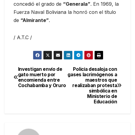
concedió el grado de
“Generala”
. En 1969, la
Fuerza Naval Boliviana la honró con el título
de
“Almirante”
.
/ A.T.C /
Investigan envío de
Policía desaloja con
Navegación
gato muerto por
gases lacrimógenos a
encomienda entre
maestros que
de
Cochabamba y Oruro
realizaban protesta
simbólica en
entradas
Ministerio de
Educación