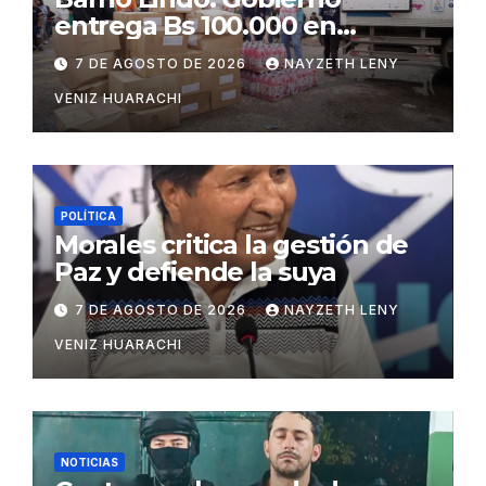
entrega Bs 100.000 en
insumos para afectados
7 DE AGOSTO DE 2026
NAYZETH LENY
VENIZ HUARACHI
POLÍTICA
Morales critica la gestión de
Paz y defiende la suya
7 DE AGOSTO DE 2026
NAYZETH LENY
VENIZ HUARACHI
NOTICIAS