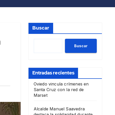
Buscar
n
Buscar
Entradas recientes
Oviedo vincula crímenes en
Santa Cruz con la red de
Marset
Alcalde Manuel Saavedra
destaca la solidaridad durante