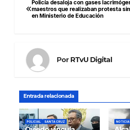
Policía desaloja con gases lacrimóge
Navegación
maestros que realizaban protesta si
de
en Ministerio de Educación
entradas
Por
RTvU Digital
Entrada relacionada
POLICIAL
SANTA CRUZ
NOTICIA
Oviedo vincula
Alca