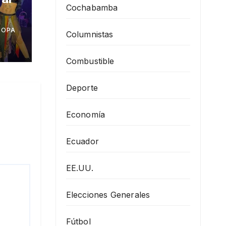
Cochabamba
COPA
”
Columnistas
en
Combustible
Deporte
Economía
Ecuador
EE.UU.
Elecciones Generales
Fútbol