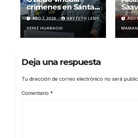
crímenes en Santa
Saav
Cruz con la red de
soli
AGO 7, 2026
NAYZETH LENY
AGO 
Marset
la e
Barr
VENIZ HUARACHI
MAMAN
Deja una respuesta
Tu dirección de correo electrónico no será publi
Comentario
*