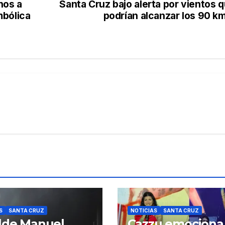
nos a
Santa Cruz bajo alerta por vientos 
mbólica
podrían alcanzar los 90 k
S
SANTA CRUZ
NOTICIAS
SANTA CRUZ
lde Manuel
Cazzu emociona 