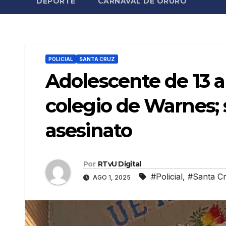
DEPORTE
CARNAVAL DE ORURO
POLICIAL
SANTA CRUZ
Adolescente de 13 
colegio de Warnes; 
asesinato
Por
RTvU Digital
#Policial
,
#Santa C
AGO 1, 2025