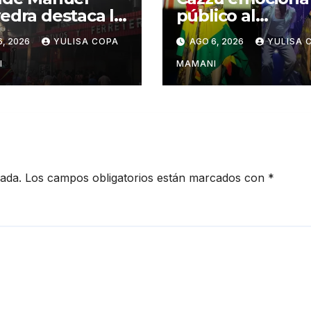
edra destaca la
público al
daridad durante
interpretar
6, 2026
YULISA COPA
AGO 6, 2026
YULISA 
mergencia en
“Munasquechay
io Lindo
en su concierto 
I
MAMANI
Santa Cruz
cada.
Los campos obligatorios están marcados con
*