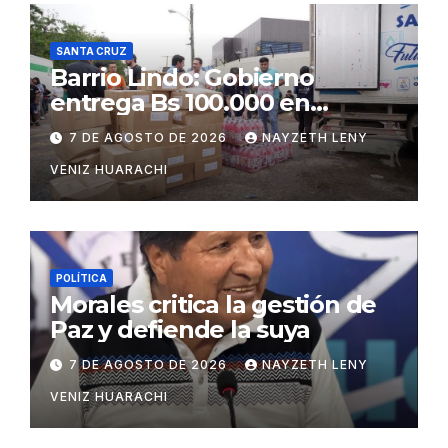
SANTA CRUZ
Barrio Lindo: Gobierno
entrega Bs 100.000 en
insumos para afectados
7 DE AGOSTO DE 2026
NAYZETH LENY
VENIZ HUARACHI
POLÍTICA
Morales critica la gestión de
Paz y defiende la suya
7 DE AGOSTO DE 2026
NAYZETH LENY
VENIZ HUARACHI