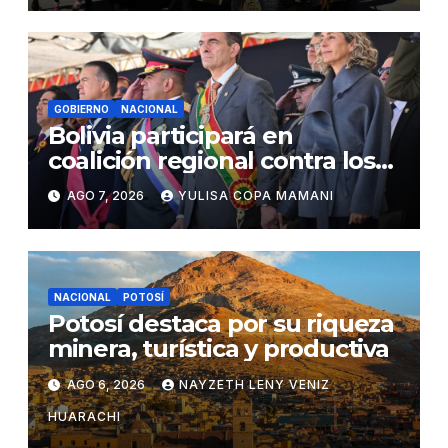
GOBIERNO
NACIONAL
Bolivia participará en
coalición regional contra los
cárteles del narcotráfico
AGO 7, 2026
YULISA COPA MAMANI
NACIONAL
POTOSÍ
Potosí destaca por su riqueza
minera, turística y productiva
AGO 6, 2026
NAYZETH LENY VENIZ
HUARACHI