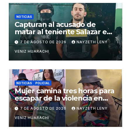
NOTICIAS
Capturan al acusado de
matar al teniente Salazar en
San Matías
7 DE AGOSTO DE 2026
NAYZETH LENY
VENIZ HUARACHI
NOTICIAS
POLICIAL
Mujer camina tres horas para
escapar de la violencia en
Potosí
7 DE AGOSTO DE 2026
NAYZETH LENY
VENIZ HUARACHI