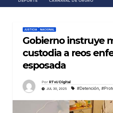
DEPORTE
CARNAVAL DE ORURO
JUSTICIA
NACIONAL
Gobierno instruye m
custodia a reos enf
esposada
Por
RTvU Digital
#Detención
,
#Prot
JUL 30, 2025