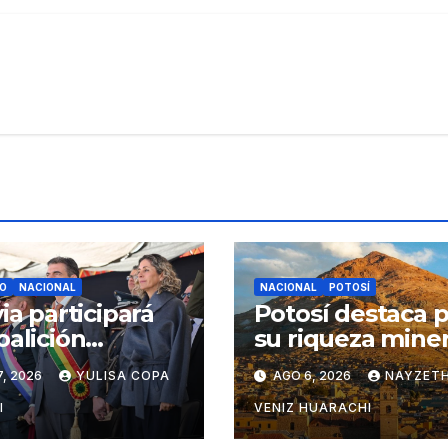
O
NACIONAL
NACIONAL
POTOSÍ
via participará
Potosí destaca 
oalición
su riqueza miner
onal contra los
turística y
, 2026
YULISA COPA
AGO 6, 2026
NAYZETH
eles del
productiva
otráfico
I
VENIZ HUARACHI