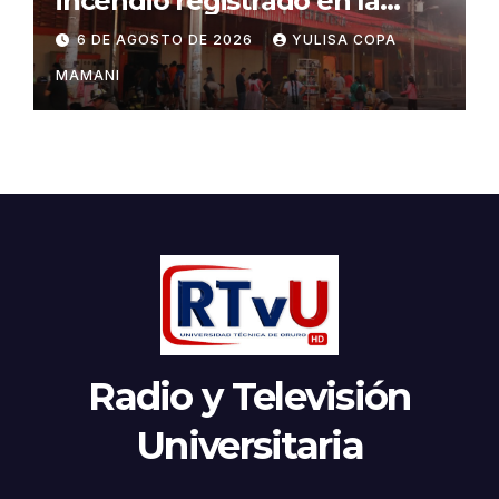
incendio registrado en la
feria Barrio Lindo
6 DE AGOSTO DE 2026
YULISA COPA
MAMANI
Radio y Televisión
Universitaria