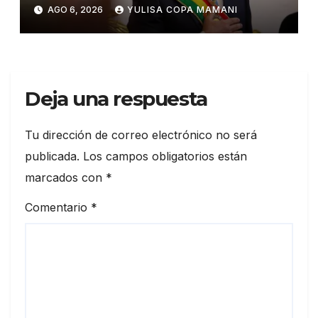
impulsar reformas en Bolivia
AGO 6, 2026
YULISA COPA MAMANI
Deja una respuesta
Tu dirección de correo electrónico no será
publicada.
Los campos obligatorios están
marcados con
*
Comentario
*