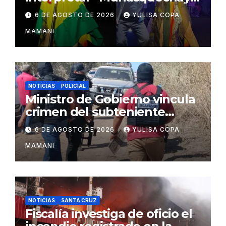
en su concierto en Santa
6 DE AGOSTO DE 2026
YULISA COPA
Cruz
MAMANI
NOTICIAS
POLICIAL
Ministro de Gobierno vincula
crimen del subteniente
Salazar con la red de
6 DE AGOSTO DE 2026
YULISA COPA
Sebastián Marset
MAMANI
NOTICIAS
SANTA CRUZ
Fiscalía investiga de oficio el