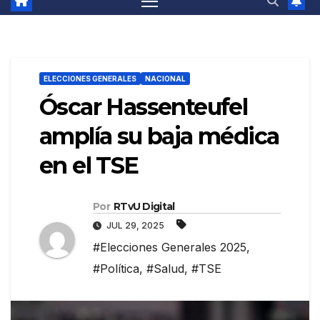
ELECCIONES GENERALES
NACIONAL
Óscar Hassenteufel
amplía su baja médica
en el TSE
Por
RTvU Digital
JUL 29, 2025
#Elecciones Generales 2025
,
#Política
,
#Salud
,
#TSE