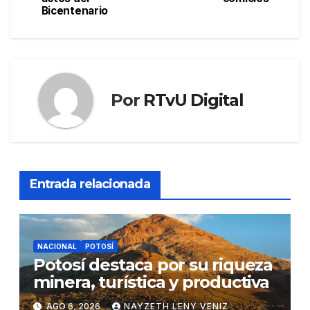
entradas
Bicentenario
Por
RTvU Digital
Entrada relacionada
NACIONAL
POTOSÍ
Potosí destaca por su riqueza
minera, turística y productiva
AGO 6, 2026
NAYZETH LENY VENIZ