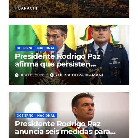
HUARACHI
GOBIERNO
NACIONAL
Presidente Rodrigo Paz
afirma que persisten
amenazas contra la
AGO 6, 2026
YULISA COPA MAMANI
estabilidad del país
GOBIERNO
NACIONAL
Presidente Rodrigo Paz
anuncia seis medidas para