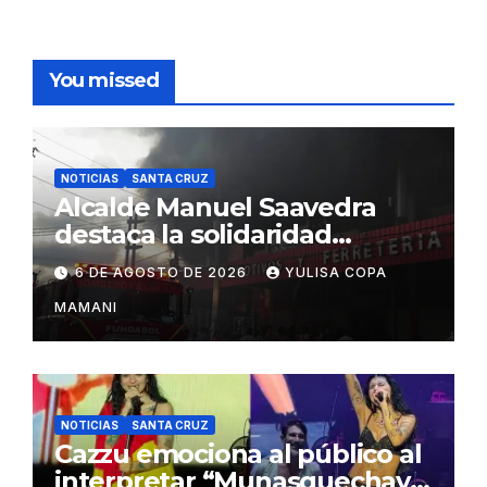
You missed
NOTICIAS
SANTA CRUZ
Alcalde Manuel Saavedra
destaca la solidaridad
durante la emergencia en
6 DE AGOSTO DE 2026
YULISA COPA
Barrio Lindo
MAMANI
NOTICIAS
SANTA CRUZ
Cazzu emociona al público al
interpretar “Munasquechay”