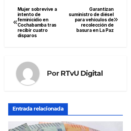
Mujer sobrevive a
Garantizan
Navegación
intento de
suministro de diésel
feminicidio en
para vehículos de
de
Cochabamba tras
recolección de
recibir cuatro
basura en La Paz
entradas
disparos
Por
RTvU Digital
Entrada relacionada