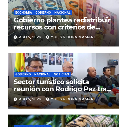
ECONOMÍA
GOBIERNO
NACIONAL
Gobierno plantea redistribuir
recursos con criterios de
eficiencia y esfuerzo fiscal
AGO 5, 2026
YULISA COPA MAMANI
GOBIERNO
NACIONAL
NOTICIAS
Sector turístico solicita
reunión con Rodrigo Paz tras
cambios en la administración
AGO 5, 2026
YULISA COPA MAMANI
del turismo