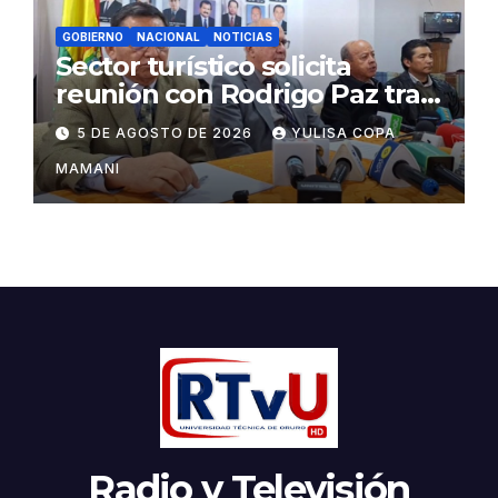
GOBIERNO
NACIONAL
NOTICIAS
Sector turístico solicita
reunión con Rodrigo Paz tras
cambios en la administración
5 DE AGOSTO DE 2026
YULISA COPA
del turismo
MAMANI
Radio y Televisión