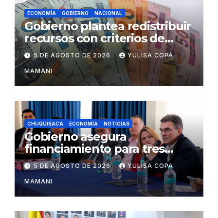
ECONOMÍA
GOBIERNO
NACIONAL
Gobierno plantea redistribuir
recursos con criterios de
eficiencia y esfuerzo fiscal
5 DE AGOSTO DE 2026
YULISA COPA
MAMANI
CHUQUISACA
ECONOMÍA
NOTICIAS
Gobierno asegura
financiamiento para tres
proyectos estratégicos de
5 DE AGOSTO DE 2026
YULISA COPA
Chuquisaca
MAMANI