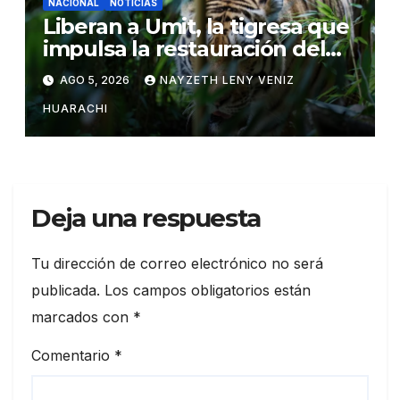
NACIONAL
NOTICIAS
Liberan a Umit, la tigresa que
impulsa la restauración del
tigre del Caspio
AGO 5, 2026
NAYZETH LENY VENIZ
HUARACHI
Deja una respuesta
Tu dirección de correo electrónico no será
publicada.
Los campos obligatorios están
marcados con
*
Comentario
*