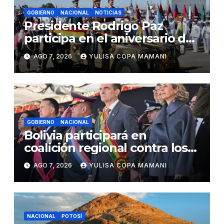
GOBIERNO
NACIONAL
NOTICIAS
Presidente Rodrigo Paz
participa en el aniversario de
las Fuerzas Armadas
AGO 7, 2026
YULISA COPA MAMANI
GOBIERNO
NACIONAL
Bolivia participará en
coalición regional contra los
cárteles del narcotráfico
AGO 7, 2026
YULISA COPA MAMANI
NACIONAL
POTOSÍ