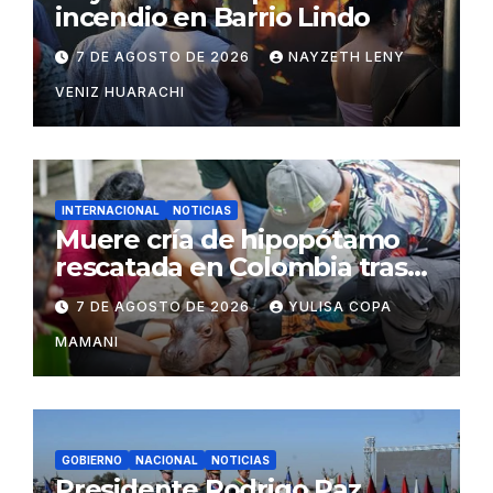
incendio en Barrio Lindo
7 DE AGOSTO DE 2026
NAYZETH LENY
VENIZ HUARACHI
INTERNACIONAL
NOTICIAS
Muere cría de hipopótamo
rescatada en Colombia tras
recibir atención veterinaria
7 DE AGOSTO DE 2026
YULISA COPA
MAMANI
GOBIERNO
NACIONAL
NOTICIAS
Presidente Rodrigo Paz