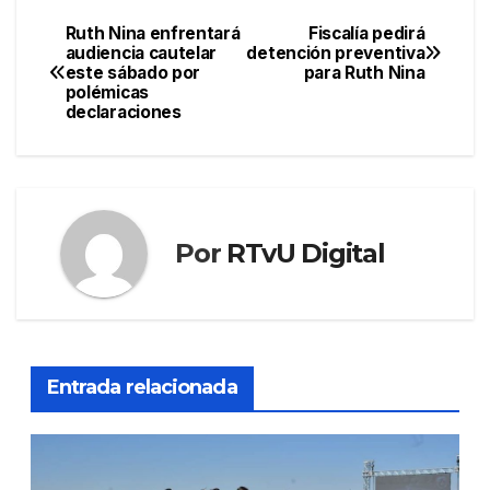
Ruth Nina enfrentará
Fiscalía pedirá
Navegación
audiencia cautelar
detención preventiva
este sábado por
para Ruth Nina
de
polémicas
declaraciones
entradas
Por
RTvU Digital
Entrada relacionada