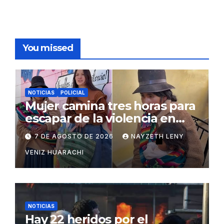
You missed
NOTICIAS
POLICIAL
Mujer camina tres horas para
escapar de la violencia en
Potosí
7 DE AGOSTO DE 2026
NAYZETH LENY
VENIZ HUARACHI
NOTICIAS
Hay 22 heridos por el