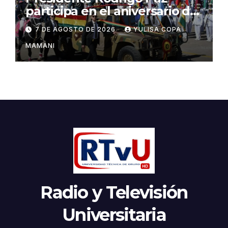
participa en el aniversario de
las Fuerzas Armadas
7 DE AGOSTO DE 2026
YULISA COPA
MAMANI
Radio y Televisión
Universitaria