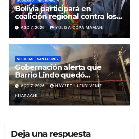
GOBIERNO
NACIONAL
Bolivia participará en
coalición regional contra los
cárteles del narcotráfico
AGO 7, 2026
YULISA COPA MAMANI
NOTICIAS
SANTA CRUZ
Gobernación alerta que
Barrio Lindo quedó
inutilizable
AGO 7, 2026
NAYZETH LENY VENIZ
HUARACHI
Deja una respuesta