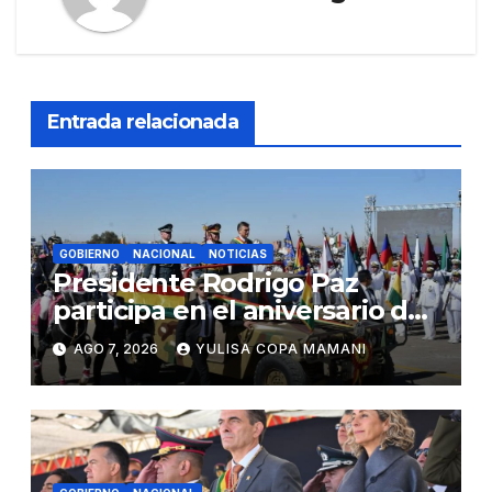
Entrada relacionada
GOBIERNO
NACIONAL
NOTICIAS
Presidente Rodrigo Paz
participa en el aniversario de
las Fuerzas Armadas
AGO 7, 2026
YULISA COPA MAMANI