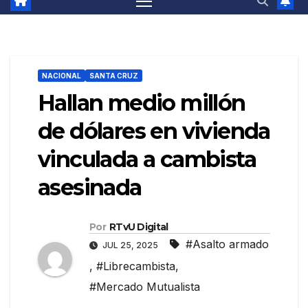
NACIONAL
SANTA CRUZ
Hallan medio millón
de dólares en vivienda
vinculada a cambista
asesinada
Por
RTvU Digital
#Asalto armado
JUL 25, 2025
,
#Librecambista
,
#Mercado Mutualista