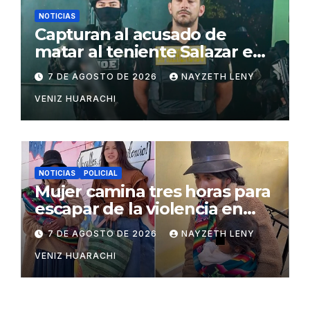
NOTICIAS
Capturan al acusado de
matar al teniente Salazar en
San Matías
7 DE AGOSTO DE 2026
NAYZETH LENY
VENIZ HUARACHI
NOTICIAS
POLICIAL
Mujer camina tres horas para
escapar de la violencia en
Potosí
7 DE AGOSTO DE 2026
NAYZETH LENY
VENIZ HUARACHI