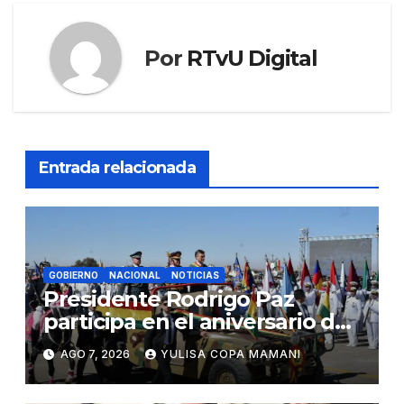
Por
RTvU Digital
Entrada relacionada
GOBIERNO
NACIONAL
NOTICIAS
Presidente Rodrigo Paz
participa en el aniversario de
las Fuerzas Armadas
AGO 7, 2026
YULISA COPA MAMANI