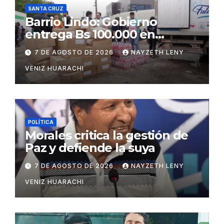
SANTA CRUZ
Barrio Lindo: Gobierno
entrega Bs 100.000 en
insumos para afectados
7 DE AGOSTO DE 2026
NAYZETH LENY
VENIZ HUARACHI
POLÍTICA
Morales critica la gestión de
Paz y defiende la suya
7 DE AGOSTO DE 2026
NAYZETH LENY
VENIZ HUARACHI