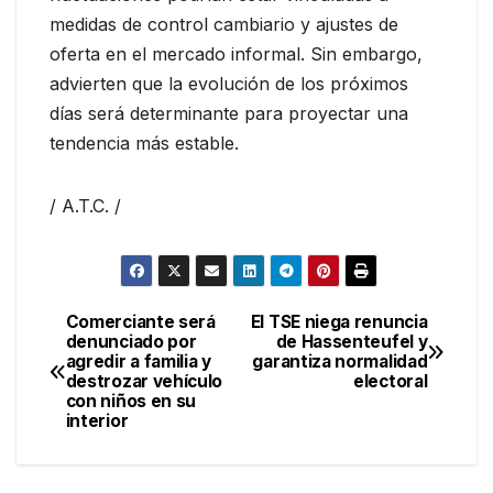
medidas de control cambiario y ajustes de
oferta en el mercado informal. Sin embargo,
advierten que la evolución de los próximos
días será determinante para proyectar una
tendencia más estable.
/ A.T.C. /
Comerciante será
El TSE niega renuncia
Navegación
denunciado por
de Hassenteufel y
agredir a familia y
garantiza normalidad
de
destrozar vehículo
electoral
con niños en su
entradas
interior