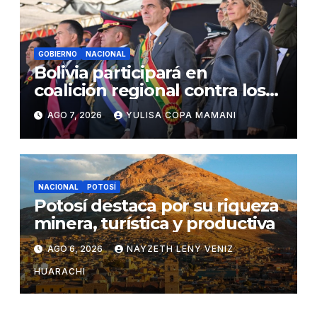
GOBIERNO
NACIONAL
Bolivia participará en
coalición regional contra los
cárteles del narcotráfico
AGO 7, 2026
YULISA COPA MAMANI
NACIONAL
POTOSÍ
Potosí destaca por su riqueza
minera, turística y productiva
AGO 6, 2026
NAYZETH LENY VENIZ
HUARACHI