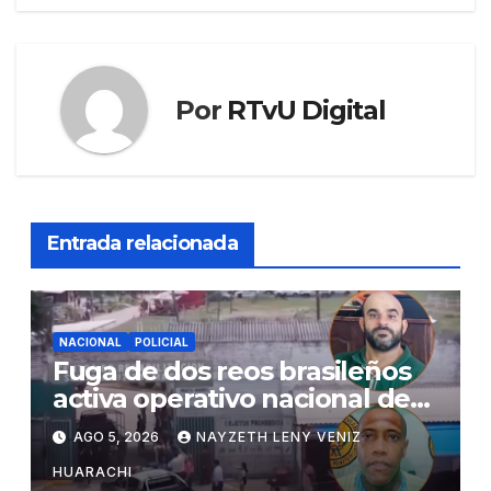
Por
RTvU Digital
Entrada relacionada
NACIONAL
POLICIAL
Fuga de dos reos brasileños
activa operativo nacional de
búsqueda
AGO 5, 2026
NAYZETH LENY VENIZ
HUARACHI