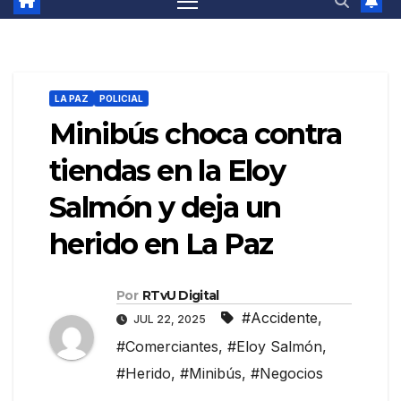
LA PAZ
POLICIAL
Minibús choca contra
tiendas en la Eloy
Salmón y deja un
herido en La Paz
Por
RTvU Digital
#Accidente
,
JUL 22, 2025
#Comerciantes
,
#Eloy Salmón
,
#Herido
,
#Minibús
,
#Negocios