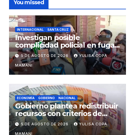
You missed
INTERNACIONAL
SANTA CRUZ
Investigan posible
complicidad policial en fuga
de dos reos brasileños de
5 DE AGOSTO DE 2026
YULISA COPA
Palmasola
MAMANI
ECONOMÍA
GOBIERNO
NACIONAL
Gobierno plantea redistribuir
recursos con criterios de
eficiencia y esfuerzo fiscal
5 DE AGOSTO DE 2026
YULISA COPA
MAMANI