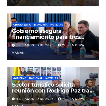
CHUQUISACA
ECONOMÍA
NOTICIAS
Gobierno asegura
financiamiento para tres
proyectos estratégicos de
5 DE AGOSTO DE 2026
YULISA COPA
Chuquisaca
MAMANI
GOBIERNO
NACIONAL
NOTICIAS
Sector turístico solicita
reunión con Rodrigo Paz tras
cambios en la administración
5 DE AGOSTO DE 2026
YULISA COPA
del turismo