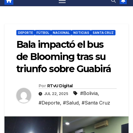
DEPORTE
FÚTBOL
NACIONAL
NOTICIAS
SANTA CRUZ
Bala impactó el bus
de Blooming tras su
triunfo sobre Guabirá
Por
RTvU Digital
#Bolivia
,
JUL 22, 2025
#Deporte
,
#Salud
,
#Santa Cruz