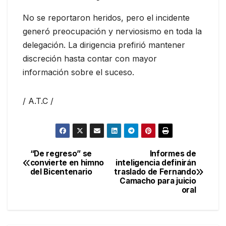
No se reportaron heridos, pero el incidente
generó preocupación y nerviosismo en toda la
delegación. La dirigencia prefirió mantener
discreción hasta contar con mayor
información sobre el suceso.
/ A.T.C /
“De regreso” se
Informes de
Navegación
convierte en himno
inteligencia definirán
del Bicentenario
traslado de Fernando
de
Camacho para juicio
oral
entradas