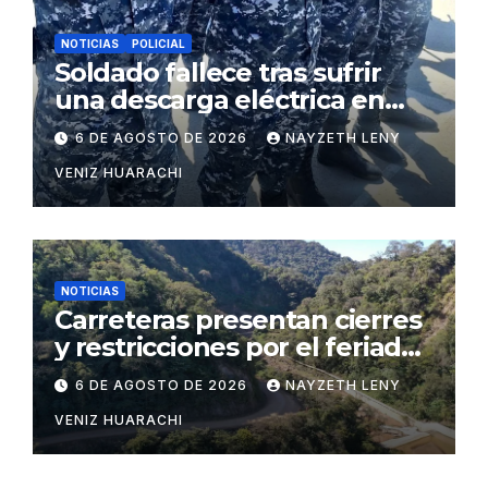
NOTICIAS
POLICIAL
Soldado fallece tras sufrir
una descarga eléctrica en
Puerto Pailas
6 DE AGOSTO DE 2026
NAYZETH LENY
VENIZ HUARACHI
NOTICIAS
Carreteras presentan cierres
y restricciones por el feriado
patrio
6 DE AGOSTO DE 2026
NAYZETH LENY
VENIZ HUARACHI