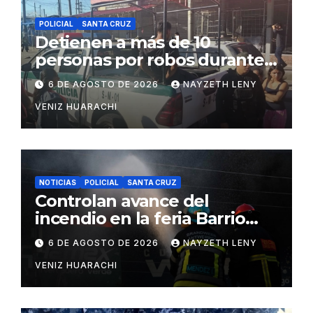
POLICIAL
SANTA CRUZ
Detienen a más de 10
personas por robos durante
incendio en Barrio Lindo
6 DE AGOSTO DE 2026
NAYZETH LENY
VENIZ HUARACHI
NOTICIAS
POLICIAL
SANTA CRUZ
Controlan avance del
incendio en la feria Barrio
Lindo
6 DE AGOSTO DE 2026
NAYZETH LENY
VENIZ HUARACHI