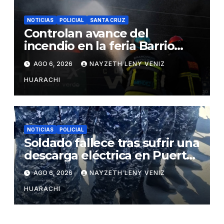
NOTICIAS
POLICIAL
SANTA CRUZ
Controlan avance del
incendio en la feria Barrio
Lindo
AGO 6, 2026
NAYZETH LENY VENIZ
HUARACHI
NOTICIAS
POLICIAL
Soldado fallece tras sufrir una
descarga eléctrica en Puerto
Pailas
AGO 6, 2026
NAYZETH LENY VENIZ
HUARACHI