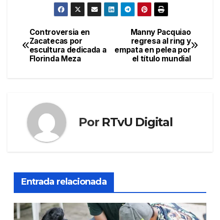
Controversia en
Manny Pacquiao
Navegación
Zacatecas por
regresa al ring y
escultura dedicada a
empata en pelea por
de
Florinda Meza
el título mundial
entradas
Por
RTvU Digital
Entrada relacionada