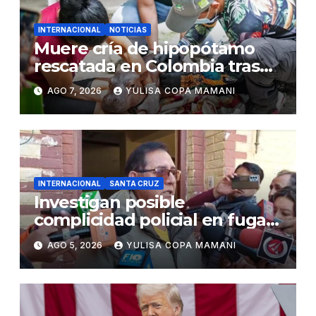
INTERNACIONAL
NOTICIAS
Muere cría de hipopótamo
rescatada en Colombia tras
recibir atención veterinaria
AGO 7, 2026
YULISA COPA MAMANI
INTERNACIONAL
SANTA CRUZ
Investigan posible
complicidad policial en fuga
de dos reos brasileños de
AGO 5, 2026
YULISA COPA MAMANI
Palmasola