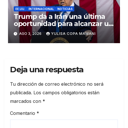
EE.UU.
INTERNACIONAL
NOTICIAS
Trump da a Irán una última
oportunidad para alcanzar un
acuerdo de paz
AGO 3, 2026
YULISA COPA MAMANI
Deja una respuesta
Tu dirección de correo electrónico no será
publicada.
Los campos obligatorios están
marcados con
*
Comentario
*