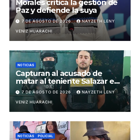
Morales critica la gestión de
Paz y defiende la suya
7 DE AGOSTO DE 2026
NAYZETH LENY
VENIZ HUARACHI
NOTICIAS
Capturan al acusado de
matar al teniente Salazar en
San Matías
7 DE AGOSTO DE 2026
NAYZETH LENY
VENIZ HUARACHI
NOTICIAS
POLICIAL