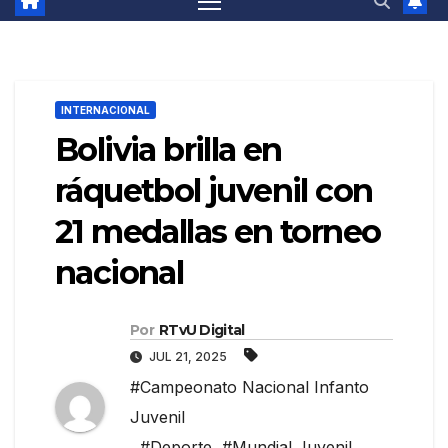
INTERNACIONAL
Bolivia brilla en
ráquetbol juvenil con
21 medallas en torneo
nacional
Por
RTvU Digital
JUL 21, 2025
#Campeonato Nacional Infanto
Juvenil
,
#Deporte
,
#Mundial Juvenil
,