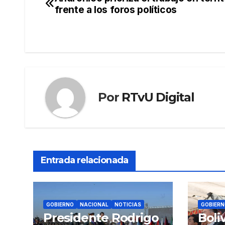
Navegación
frente a los foros políticos
de
entradas
Por
RTvU Digital
Entrada relacionada
GOBIERNO
NACIONAL
NOTICIAS
GOBIERN
Presidente Rodrigo
Boli