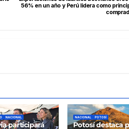
56% en un año y Perú lidera como princi
comprad
O
NACIONAL
NACIONAL
POTOSÍ
via participará
Potosí destaca 