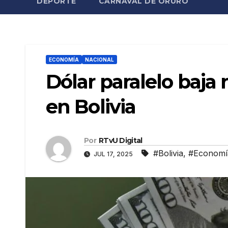
DEPORTE
CARNAVAL DE ORURO
ECONOMÍA
NACIONAL
Dólar paralelo baja
en Bolivia
Por
RTvU Digital
#Bolivia
,
#Economí
JUL 17, 2025