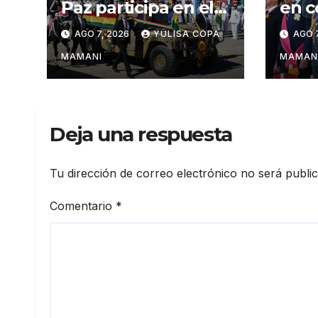
Paz participa en el
en c
aniversario de las
regi
AGO 7, 2026
YULISA COPA
AGO 7
Fuerzas Armadas
cárt
narc
MAMANI
MAMAN
Deja una respuesta
Tu dirección de correo electrónico no será publi
Comentario
*