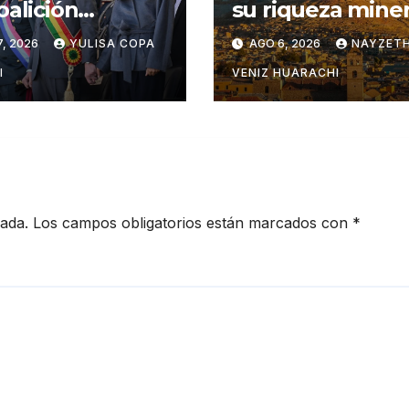
oalición
su riqueza miner
onal contra los
turística y
, 2026
YULISA COPA
AGO 6, 2026
NAYZETH
eles del
productiva
otráfico
I
VENIZ HUARACHI
cada.
Los campos obligatorios están marcados con
*